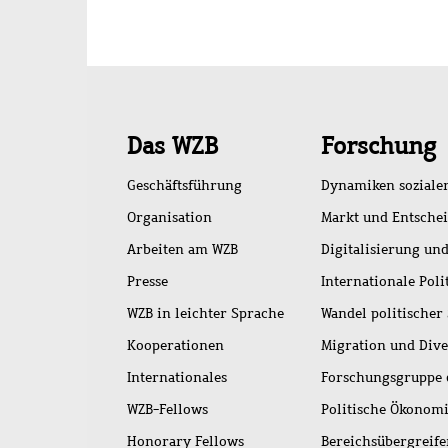
Schnellzugriff
Das WZB
Forschung
Geschäftsführung
Dynamiken soziale
Organisation
Markt und Entsche
Arbeiten am WZB
Digitalisierung und
Presse
Internationale Poli
WZB in leichter Sprache
Wandel politischer
Kooperationen
Migration und Dive
Internationales
Forschungsgruppe 
WZB-Fellows
Politische Ökonom
Honorary Fellows
Bereichsübergreif