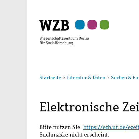
Zu
Zu
Zu
Zur
Zur
Hauptinhalt
Navigation
Suche
Sekundärnavigation
Fußzeile
springen
springen
springen
springen
springen
Startseite
>
Literatur & Daten
>
Suchen & Fi
Elektronische Zei
Bitte nutzen Sie
https://ezb.ur.de/eze
Suchmaske nicht erscheint.