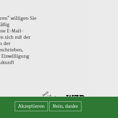
ren“ willigen Sie
mäßig
ne E-Mail-
en sich mit der
n der
schrieben,
e Einwilligung
Zukunft
Akzeptieren
Nein, danke