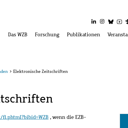
LinkedIn
Instagram
Blues
Yo
Hauptmenü
Das WZB
Menü
Forschung
Menü
Publikationen
Menü
Veransta
öffnen:
öffnen:
öffnen:
Das
Forschung
Publikatio
WZB
nden
>
Elektronische Zeitschriften
tschriften
it/fl.phtml?bibid=WZB
, wenn die EZB-