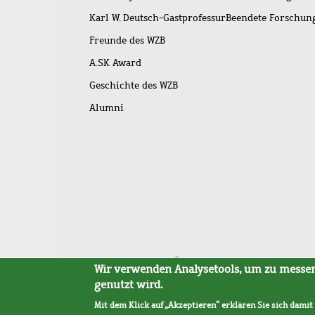
Karl W. Deutsch-Gastprofessur
Beendete Forschu
Freunde des WZB
A.SK Award
Geschichte des WZB
Alumni
Fußleistenmenü
Sitemap
Barrierefreiheit
Impressum
Datensc
Wir verwenden Analysetools, um zu messen,
genutzt wird.
Mit dem Klick auf „Akzeptieren“ erklären Sie sich damit