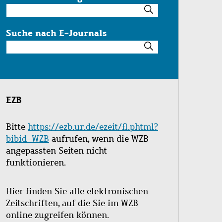
Suche
im
Katalog
Suche nach E-Journals
Suche
nach
E-
Journals
EZB
Bitte
https://ezb.ur.de/ezeit/fl.phtml?
bibid=WZB
aufrufen, wenn die WZB-
angepassten Seiten nicht
funktionieren.
Hier finden Sie alle elektronischen
Zeitschriften, auf die Sie im WZB
online zugreifen können.