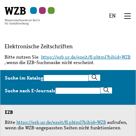
Zu
Zu
Zu
Zur
Zur
Hauptinhalt
Navigation
Suche
Sekundärnavigation
Fußzeile
EN
springen
springen
springen
springen
springen
We
Menü
Elektronische Zeitschriften
Bitte nutzen Sie
https://ezb.ur.de/ezeit/fl.phtml?bibid=WZB
, wenn die EZB-Suchmaske nicht erscheint.
Suche
Suche im Katalog
im
Katalog
Suche
Suche nach E-Journals
nach
E-
Journals
EZB
Bitte
https://ezb.ur.de/ezeit/fl.phtml?bibid=WZB
aufrufen,
wenn die WZB-angepassten Seiten nicht funktionieren.