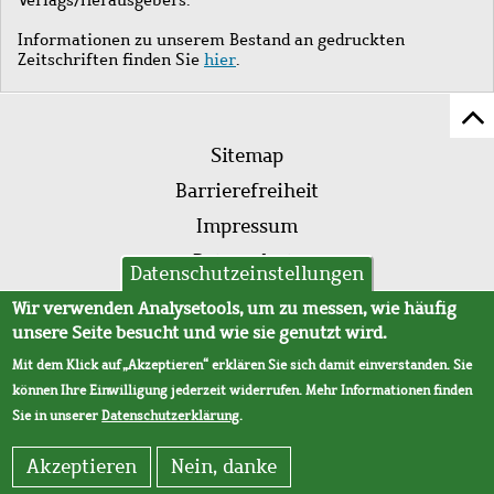
Informationen zu unserem Bestand an gedruckten
Zeitschriften finden Sie
hier
.
Z
Fußleistenmenü
Se
Sitemap
sc
Barrierefreiheit
Impressum
Datenschutz
Datenschutzeinstellungen
AVB
Wir verwenden Analysetools, um zu messen, wie häufig
unsere Seite besucht und wie sie genutzt wird.
Mit dem Klick auf „Akzeptieren“ erklären Sie sich damit einverstanden. Sie
können Ihre Einwilligung jederzeit widerrufen. Mehr Informationen finden
Sie in unserer
Datenschutzerklärung
.
Akzeptieren
Nein, danke