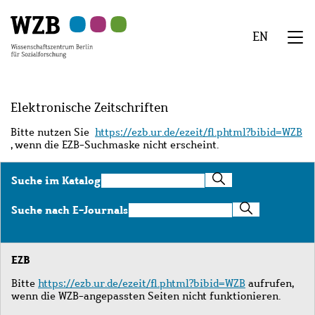
Zu
Zu
Zu
Zur
Zur
Hauptinhalt
Navigation
Suche
Sekundärnavigation
Fußzeile
EN
springen
springen
springen
springen
springen
We
Menü
Elektronische Zeitschriften
Bitte nutzen Sie
https://ezb.ur.de/ezeit/fl.phtml?bibid=WZB
, wenn die EZB-Suchmaske nicht erscheint.
Suche
Suche im Katalog
im
Katalog
Suche
Suche nach E-Journals
nach
E-
Journals
EZB
Bitte
https://ezb.ur.de/ezeit/fl.phtml?bibid=WZB
aufrufen,
wenn die WZB-angepassten Seiten nicht funktionieren.