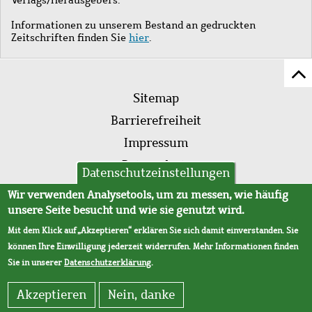
Informationen zu unserem Bestand an gedruckten
Zeitschriften finden Sie
hier
.
Z
Fußleistenmenü
Se
Sitemap
sc
Barrierefreiheit
Impressum
Datenschutz
Datenschutzeinstellungen
AVB
Wir verwenden Analysetools, um zu messen, wie häufig
unsere Seite besucht und wie sie genutzt wird.
Mit dem Klick auf „Akzeptieren“ erklären Sie sich damit einverstanden. Sie
können Ihre Einwilligung jederzeit widerrufen. Mehr Informationen finden
Sie in unserer
Datenschutzerklärung
.
Akzeptieren
Nein, danke