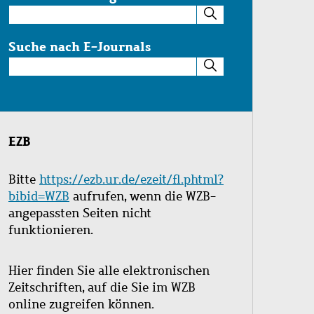
Suche
im
Katalog
Suche nach E-Journals
Suche
nach
E-
Journals
EZB
Bitte
https://ezb.ur.de/ezeit/fl.phtml?
bibid=WZB
aufrufen, wenn die WZB-
angepassten Seiten nicht
funktionieren.
Hier finden Sie alle elektronischen
Zeitschriften, auf die Sie im WZB
online zugreifen können.