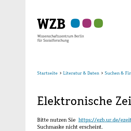
Zu
Zu
Zu
Zur
Zur
Hauptinhalt
Navigation
Suche
Sekundärnavigation
Fußzeile
springen
springen
springen
springen
springen
Startseite
>
Literatur & Daten
>
Suchen & Fi
Elektronische Zei
Bitte nutzen Sie
https://ezb.ur.de/eze
Suchmaske nicht erscheint.