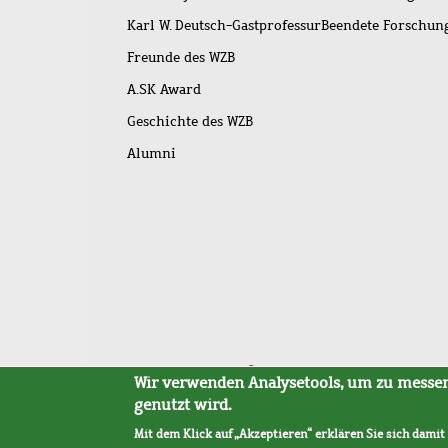
Karl W. Deutsch-Gastprofessur
Beendete Forschu
Freunde des WZB
A.SK Award
Geschichte des WZB
Alumni
Fußleistenmenü
Sitemap
Barrierefreiheit
Impressum
Datensc
Wir verwenden Analysetools, um zu messen,
genutzt wird.
Mit dem Klick auf „Akzeptieren“ erklären Sie sich damit