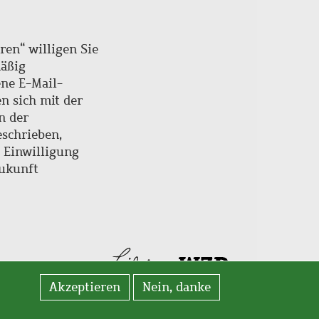
ren“ willigen Sie
mäßig
ne E-Mail-
en sich mit der
n der
schrieben,
e Einwilligung
Zukunft
Akzeptieren
Nein, danke