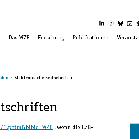
LinkedIn
Instagram
Blues
Yo
Hauptmenü
Das WZB
Menü
Forschung
Menü
Publikationen
Menü
Veransta
öffnen:
öffnen:
öffnen:
Das
Forschung
Publikatio
WZB
nden
>
Elektronische Zeitschriften
tschriften
it/fl.phtml?bibid=WZB
, wenn die EZB-