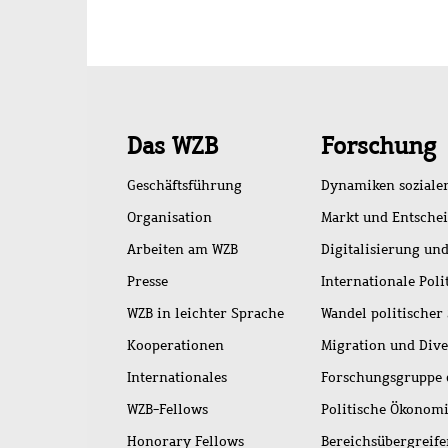
Schnellzugriff
Das WZB
Forschung
Geschäftsführung
Dynamiken soziale
Organisation
Markt und Entsche
Arbeiten am WZB
Digitalisierung und
Presse
Internationale Poli
WZB in leichter Sprache
Wandel politischer
Kooperationen
Migration und Dive
Internationales
Forschungsgruppe 
WZB-Fellows
Politische Ökonom
Honorary Fellows
Bereichsübergreif