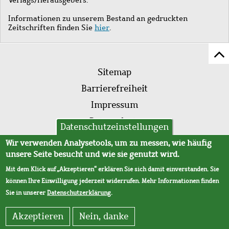
Informationen zu unserem Bestand an gedruckten
Zeitschriften finden Sie
hier
.
Z
Fußleistenmenü
Se
Sitemap
sc
Barrierefreiheit
Impressum
Datenschutz
Datenschutzeinstellungen
AVB
Wir verwenden Analysetools, um zu messen, wie häufig
unsere Seite besucht und wie sie genutzt wird.
Mit dem Klick auf „Akzeptieren“ erklären Sie sich damit einverstanden. Sie
können Ihre Einwilligung jederzeit widerrufen. Mehr Informationen finden
Sie in unserer
Datenschutzerklärung
.
Akzeptieren
Nein, danke