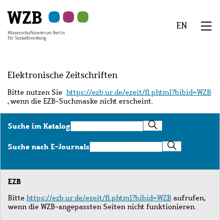
Zu
Zu
Zu
Zur
Zur
Hauptinhalt
Navigation
Suche
Sekundärnavigation
Fußzeile
EN
springen
springen
springen
springen
springen
We
Menü
Elektronische Zeitschriften
Bitte nutzen Sie
https://ezb.ur.de/ezeit/fl.phtml?bibid=WZB
, wenn die EZB-Suchmaske nicht erscheint.
Suche
Suche im Katalog
im
Katalog
Suche
Suche nach E-Journals
nach
E-
Journals
EZB
Bitte
https://ezb.ur.de/ezeit/fl.phtml?bibid=WZB
aufrufen,
wenn die WZB-angepassten Seiten nicht funktionieren.