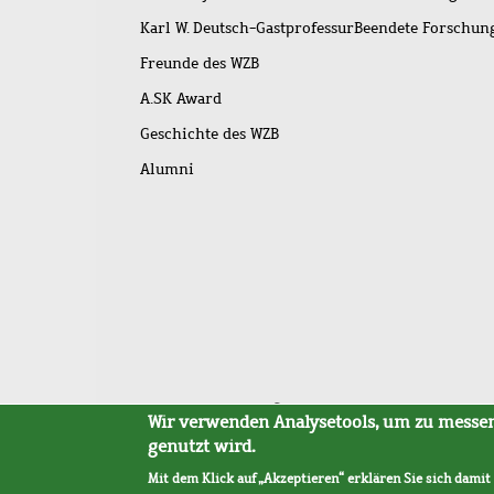
Karl W. Deutsch-Gastprofessur
Beendete Forschu
Freunde des WZB
A.SK Award
Geschichte des WZB
Alumni
Fußleistenmenü
Sitemap
Barrierefreiheit
Impressum
Datensc
Wir verwenden Analysetools, um zu messen,
genutzt wird.
Mit dem Klick auf „Akzeptieren“ erklären Sie sich damit