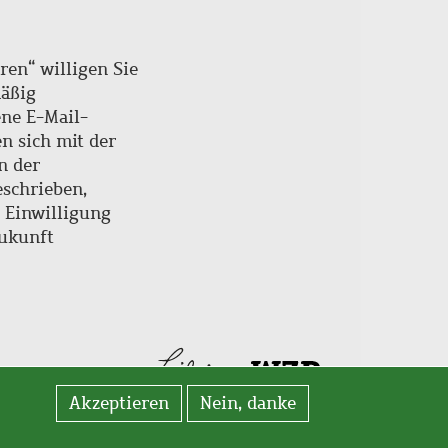
ren“ willigen Sie
mäßig
ne E-Mail-
en sich mit der
n der
schrieben,
e Einwilligung
Zukunft
Akzeptieren
Nein, danke