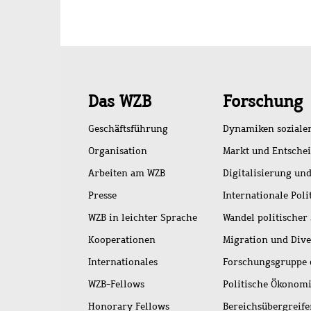
Schnellzugriff
Das WZB
Forschung
Geschäftsführung
Dynamiken soziale
Organisation
Markt und Entsche
Arbeiten am WZB
Digitalisierung und
Presse
Internationale Poli
WZB in leichter Sprache
Wandel politischer
Kooperationen
Migration und Dive
Internationales
Forschungsgruppe 
WZB-Fellows
Politische Ökonom
Honorary Fellows
Bereichsübergreif