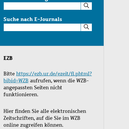
Suche
im
Katalog
Suche nach E-Journals
Suche
nach
E-
Journals
EZB
Bitte
https://ezb.ur.de/ezeit/fl.phtml?
bibid=WZB
aufrufen, wenn die WZB-
angepassten Seiten nicht
funktionieren.
Hier finden Sie alle elektronischen
Zeitschriften, auf die Sie im WZB
online zugreifen können.