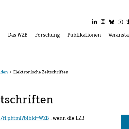
LinkedIn
Instagram
Blues
Yo
Hauptmenü
Das WZB
Menü
Forschung
Menü
Publikationen
Menü
Veransta
öffnen:
öffnen:
öffnen:
Das
Forschung
Publikatio
WZB
nden
>
Elektronische Zeitschriften
tschriften
it/fl.phtml?bibid=WZB
, wenn die EZB-