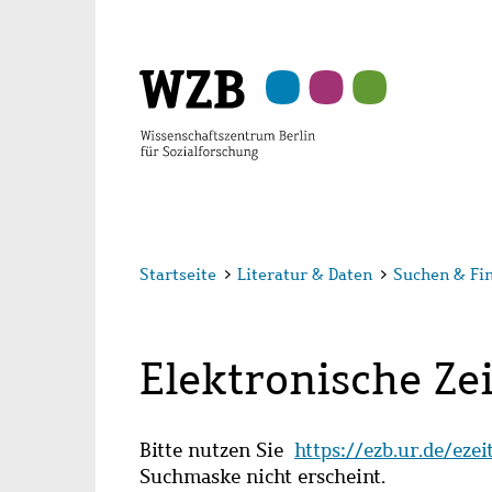
Zu
Zu
Zu
Zur
Zur
Hauptinhalt
Navigation
Suche
Sekundärnavigation
Fußzeile
springen
springen
springen
springen
springen
Startseite
>
Literatur & Daten
>
Suchen & Fi
Elektronische Zei
Bitte nutzen Sie
https://ezb.ur.de/eze
Suchmaske nicht erscheint.