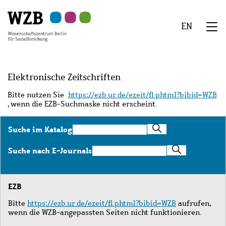
Zu
Zu
Zu
Zur
Zur
Hauptinhalt
Navigation
Suche
Sekundärnavigation
Fußzeile
EN
springen
springen
springen
springen
springen
We
Menü
Elektronische Zeitschriften
Bitte nutzen Sie
https://ezb.ur.de/ezeit/fl.phtml?bibid=WZB
, wenn die EZB-Suchmaske nicht erscheint.
Suche
Suche im Katalog
im
Katalog
Suche
Suche nach E-Journals
nach
E-
Journals
EZB
Bitte
https://ezb.ur.de/ezeit/fl.phtml?bibid=WZB
aufrufen,
wenn die WZB-angepassten Seiten nicht funktionieren.