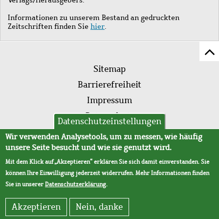
Informationen zu unserem Bestand an gedruckten
Zeitschriften finden Sie
hier
.
Z
Fußleistenmenü
Se
Sitemap
sc
Barrierefreiheit
Impressum
Datenschutz
Datenschutzeinstellungen
AVB
Wir verwenden Analysetools, um zu messen, wie häufig
unsere Seite besucht und wie sie genutzt wird.
Mit dem Klick auf „Akzeptieren“ erklären Sie sich damit einverstanden. Sie
können Ihre Einwilligung jederzeit widerrufen. Mehr Informationen finden
Sie in unserer
Datenschutzerklärung
.
Akzeptieren
Nein, danke