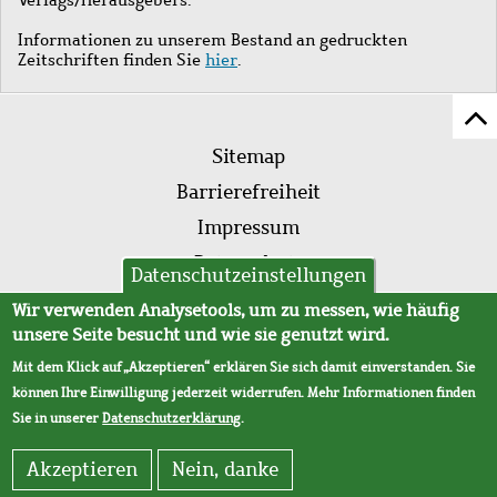
Informationen zu unserem Bestand an gedruckten
Zeitschriften finden Sie
hier
.
Z
Fußleistenmenü
Se
Sitemap
sc
Barrierefreiheit
Impressum
Datenschutz
Datenschutzeinstellungen
AVB
Wir verwenden Analysetools, um zu messen, wie häufig
unsere Seite besucht und wie sie genutzt wird.
Mit dem Klick auf „Akzeptieren“ erklären Sie sich damit einverstanden. Sie
können Ihre Einwilligung jederzeit widerrufen. Mehr Informationen finden
Sie in unserer
Datenschutzerklärung
.
Akzeptieren
Nein, danke