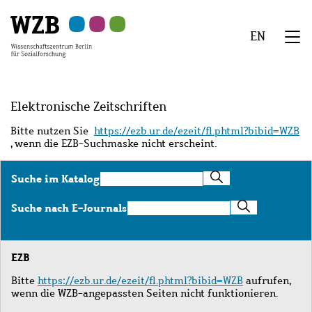
Zu
Zu
Zu
Zur
Zur
Hauptinhalt
Navigation
Suche
Sekundärnavigation
Fußzeile
EN
springen
springen
springen
springen
springen
We
Menü
Elektronische Zeitschriften
Bitte nutzen Sie
https://ezb.ur.de/ezeit/fl.phtml?bibid=WZB
, wenn die EZB-Suchmaske nicht erscheint.
Suche
Suche im Katalog
im
Katalog
Suche
Suche nach E-Journals
nach
E-
Journals
EZB
Bitte
https://ezb.ur.de/ezeit/fl.phtml?bibid=WZB
aufrufen,
wenn die WZB-angepassten Seiten nicht funktionieren.