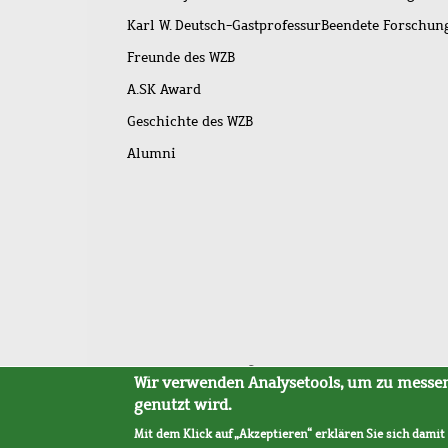
Karl W. Deutsch-Gastprofessur
Beendete Forschu
Freunde des WZB
A.SK Award
Geschichte des WZB
Alumni
Fußleistenmenü
Sitemap
Barrierefreiheit
Impressum
Datensc
Wir verwenden Analysetools, um zu messen,
genutzt wird.
Mit dem Klick auf „Akzeptieren“ erklären Sie sich damit