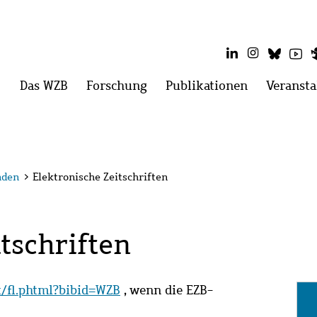
LinkedIn
Instagram
Blues
Yo
Hauptmenü
Das WZB
Menü
Forschung
Menü
Publikationen
Menü
Veransta
öffnen:
öffnen:
öffnen:
Das
Forschung
Publikatio
WZB
nden
>
Elektronische Zeitschriften
tschriften
it/fl.phtml?bibid=WZB
, wenn die EZB-