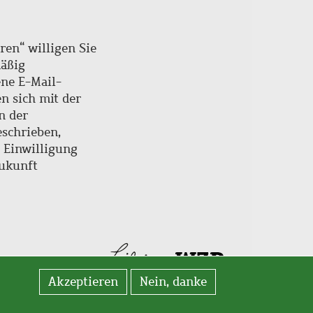
ren“ willigen Sie
mäßig
ne E-Mail-
en sich mit der
n der
schrieben,
e Einwilligung
Zukunft
Akzeptieren
Nein, danke