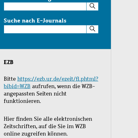
Suche
im
Katalog
Suche nach E-Journals
Suche
nach
E-
Journals
EZB
Bitte
https://ezb.ur.de/ezeit/fl.phtml?
bibid=WZB
aufrufen, wenn die WZB-
angepassten Seiten nicht
funktionieren.
Hier finden Sie alle elektronischen
Zeitschriften, auf die Sie im WZB
online zugreifen können.