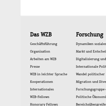
Schnellzugriff
Das WZB
Forschung
Geschäftsführung
Dynamiken soziale
Organisation
Markt und Entsche
Arbeiten am WZB
Digitalisierung und
Presse
Internationale Poli
WZB in leichter Sprache
Wandel politischer
Kooperationen
Migration und Dive
Internationales
Forschungsgruppe 
WZB-Fellows
Politische Ökonom
Honorary Fellows
Bereichsübergreif