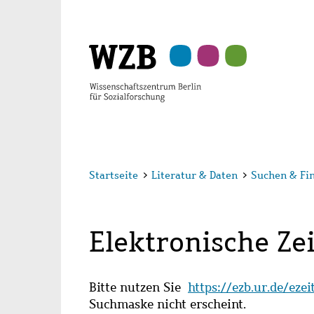
Zu
Zu
Zu
Zur
Zur
Hauptinhalt
Navigation
Suche
Sekundärnavigation
Fußzeile
springen
springen
springen
springen
springen
Startseite
>
Literatur & Daten
>
Suchen & Fi
Elektronische Zei
Bitte nutzen Sie
https://ezb.ur.de/eze
Suchmaske nicht erscheint.