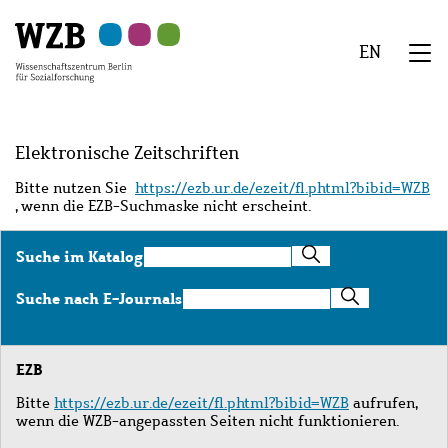
Zu
Zu
Zu
Zur
Zur
Hauptinhalt
Navigation
Suche
Sekundärnavigation
Fußzeile
EN
springen
springen
springen
springen
springen
We
Menü
Elektronische Zeitschriften
Bitte nutzen Sie
https://ezb.ur.de/ezeit/fl.phtml?bibid=WZB
, wenn die EZB-Suchmaske nicht erscheint.
Suche
Suche im Katalog
im
Katalog
Suche
Suche nach E-Journals
nach
E-
Journals
EZB
Bitte
https://ezb.ur.de/ezeit/fl.phtml?bibid=WZB
aufrufen,
wenn die WZB-angepassten Seiten nicht funktionieren.