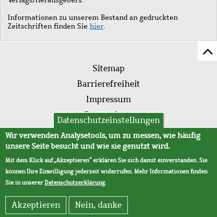
Informationen zu unserem Bestand an gedruckten
Zeitschriften finden Sie
hier
.
Z
Fußleistenmenü
Se
Sitemap
sc
Barrierefreiheit
Impressum
Datenschutz
Datenschutzeinstellungen
AVB
Wir verwenden Analysetools, um zu messen, wie häufig
unsere Seite besucht und wie sie genutzt wird.
Mit dem Klick auf „Akzeptieren“ erklären Sie sich damit einverstanden. Sie
können Ihre Einwilligung jederzeit widerrufen. Mehr Informationen finden
Sie in unserer
Datenschutzerklärung
.
Akzeptieren
Nein, danke