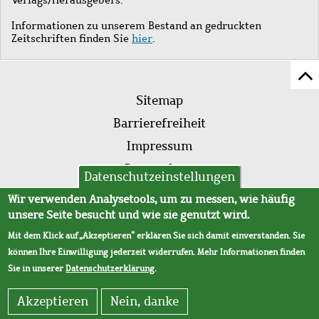
Informationen zu unserem Bestand an gedruckten
Zeitschriften finden Sie
hier
.
Z
Fußleistenmenü
Se
Sitemap
sc
Barrierefreiheit
Impressum
Datenschutz
Datenschutzeinstellungen
AVB
Wir verwenden Analysetools, um zu messen, wie häufig
unsere Seite besucht und wie sie genutzt wird.
Mit dem Klick auf „Akzeptieren“ erklären Sie sich damit einverstanden. Sie
können Ihre Einwilligung jederzeit widerrufen. Mehr Informationen finden
Sie in unserer
Datenschutzerklärung
.
Akzeptieren
Nein, danke