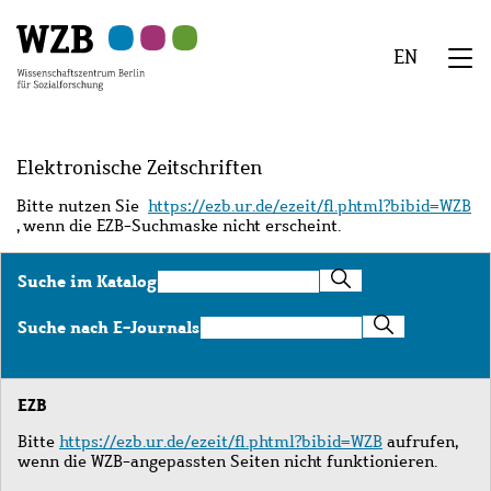
Zu
Zu
Zu
Zur
Zur
Hauptinhalt
Navigation
Suche
Sekundärnavigation
Fußzeile
EN
springen
springen
springen
springen
springen
We
Menü
Elektronische Zeitschriften
Bitte nutzen Sie
https://ezb.ur.de/ezeit/fl.phtml?bibid=WZB
, wenn die EZB-Suchmaske nicht erscheint.
Suche
Suche im Katalog
im
Katalog
Suche
Suche nach E-Journals
nach
E-
Journals
EZB
Bitte
https://ezb.ur.de/ezeit/fl.phtml?bibid=WZB
aufrufen,
wenn die WZB-angepassten Seiten nicht funktionieren.