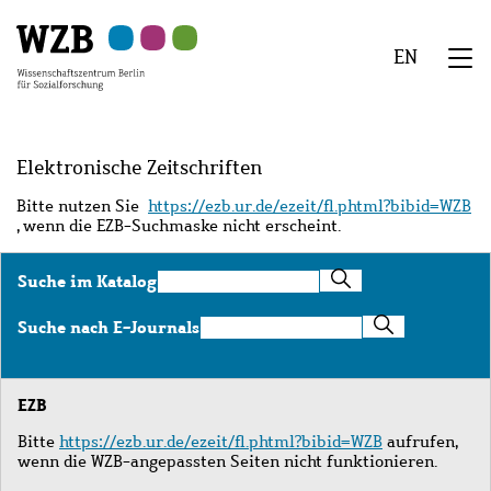
Zu
Zu
Zu
Zur
Zur
Hauptinhalt
Navigation
Suche
Sekundärnavigation
Fußzeile
EN
springen
springen
springen
springen
springen
We
Menü
Elektronische Zeitschriften
Bitte nutzen Sie
https://ezb.ur.de/ezeit/fl.phtml?bibid=WZB
, wenn die EZB-Suchmaske nicht erscheint.
Suche
Suche im Katalog
im
Katalog
Suche
Suche nach E-Journals
nach
E-
Journals
EZB
Bitte
https://ezb.ur.de/ezeit/fl.phtml?bibid=WZB
aufrufen,
wenn die WZB-angepassten Seiten nicht funktionieren.