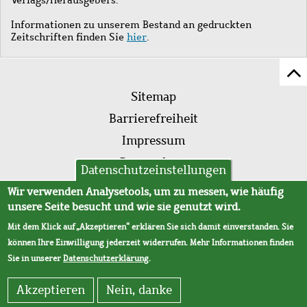
Informationen zu unserem Bestand an gedruckten
Zeitschriften finden Sie
hier
.
Z
Fußleistenmenü
Se
Sitemap
sc
Barrierefreiheit
Impressum
Datenschutz
Datenschutzeinstellungen
AVB
Wir verwenden Analysetools, um zu messen, wie häufig
unsere Seite besucht und wie sie genutzt wird.
Mit dem Klick auf „Akzeptieren“ erklären Sie sich damit einverstanden. Sie
können Ihre Einwilligung jederzeit widerrufen. Mehr Informationen finden
Sie in unserer
Datenschutzerklärung
.
Akzeptieren
Nein, danke