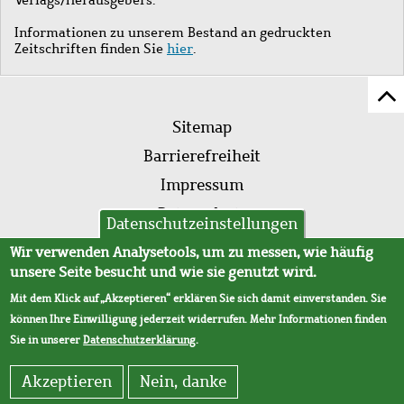
Informationen zu unserem Bestand an gedruckten
Zeitschriften finden Sie
hier
.
Z
Fußleistenmenü
Se
Sitemap
sc
Barrierefreiheit
Impressum
Datenschutz
Datenschutzeinstellungen
AVB
Wir verwenden Analysetools, um zu messen, wie häufig
unsere Seite besucht und wie sie genutzt wird.
Mit dem Klick auf „Akzeptieren“ erklären Sie sich damit einverstanden. Sie
können Ihre Einwilligung jederzeit widerrufen. Mehr Informationen finden
Sie in unserer
Datenschutzerklärung
.
Akzeptieren
Nein, danke