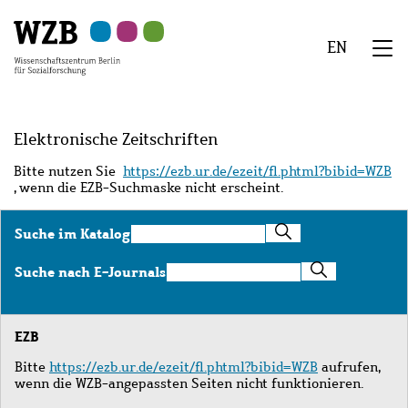
Zu
Zu
Zu
Zur
Zur
Hauptinhalt
Navigation
Suche
Sekundärnavigation
Fußzeile
EN
springen
springen
springen
springen
springen
We
Menü
Elektronische Zeitschriften
Bitte nutzen Sie
https://ezb.ur.de/ezeit/fl.phtml?bibid=WZB
, wenn die EZB-Suchmaske nicht erscheint.
Suche
Suche im Katalog
im
Katalog
Suche
Suche nach E-Journals
nach
E-
Journals
EZB
Bitte
https://ezb.ur.de/ezeit/fl.phtml?bibid=WZB
aufrufen,
wenn die WZB-angepassten Seiten nicht funktionieren.