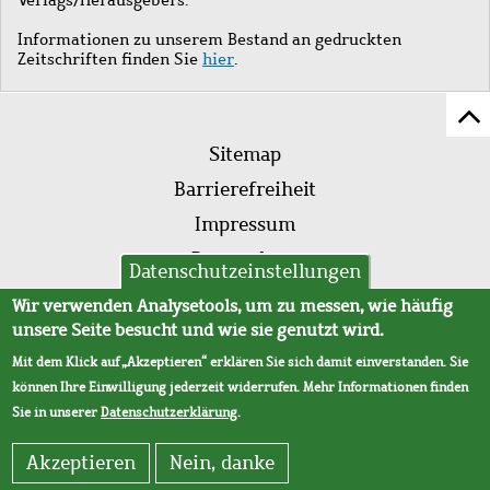
Informationen zu unserem Bestand an gedruckten
Zeitschriften finden Sie
hier
.
Z
Fußleistenmenü
Se
Sitemap
sc
Barrierefreiheit
Impressum
Datenschutz
Datenschutzeinstellungen
AVB
Wir verwenden Analysetools, um zu messen, wie häufig
unsere Seite besucht und wie sie genutzt wird.
Mit dem Klick auf „Akzeptieren“ erklären Sie sich damit einverstanden. Sie
können Ihre Einwilligung jederzeit widerrufen. Mehr Informationen finden
Sie in unserer
Datenschutzerklärung
.
Akzeptieren
Nein, danke