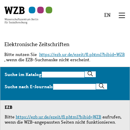
Zu
Zu
Zu
Zur
Zur
Hauptinhalt
Navigation
Suche
Sekundärnavigation
Fußzeile
EN
springen
springen
springen
springen
springen
We
Menü
Elektronische Zeitschriften
Bitte nutzen Sie
https://ezb.ur.de/ezeit/fl.phtml?bibid=WZB
, wenn die EZB-Suchmaske nicht erscheint.
Suche
Suche im Katalog
im
Katalog
Suche
Suche nach E-Journals
nach
E-
Journals
EZB
Bitte
https://ezb.ur.de/ezeit/fl.phtml?bibid=WZB
aufrufen,
wenn die WZB-angepassten Seiten nicht funktionieren.