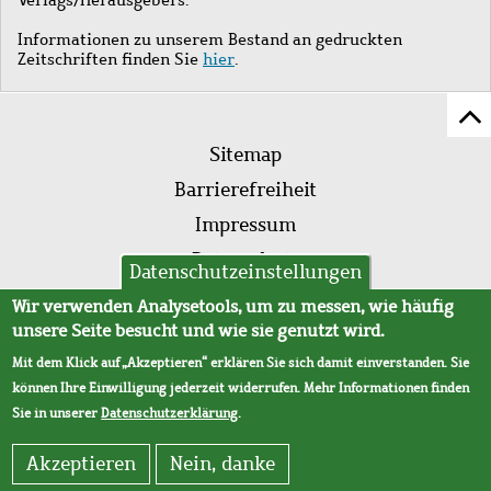
Informationen zu unserem Bestand an gedruckten
Zeitschriften finden Sie
hier
.
Z
Fußleistenmenü
Se
Sitemap
sc
Barrierefreiheit
Impressum
Datenschutz
Datenschutzeinstellungen
AVB
Wir verwenden Analysetools, um zu messen, wie häufig
unsere Seite besucht und wie sie genutzt wird.
Mit dem Klick auf „Akzeptieren“ erklären Sie sich damit einverstanden. Sie
können Ihre Einwilligung jederzeit widerrufen. Mehr Informationen finden
Sie in unserer
Datenschutzerklärung
.
Akzeptieren
Nein, danke