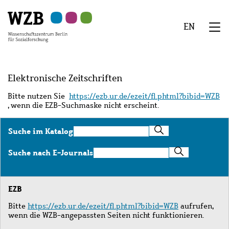
Zu
Zu
Zu
Zur
Zur
Hauptinhalt
Navigation
Suche
Sekundärnavigation
Fußzeile
EN
springen
springen
springen
springen
springen
We
Menü
Elektronische Zeitschriften
Bitte nutzen Sie
https://ezb.ur.de/ezeit/fl.phtml?bibid=WZB
, wenn die EZB-Suchmaske nicht erscheint.
Suche
Suche im Katalog
im
Katalog
Suche
Suche nach E-Journals
nach
E-
Journals
EZB
Bitte
https://ezb.ur.de/ezeit/fl.phtml?bibid=WZB
aufrufen,
wenn die WZB-angepassten Seiten nicht funktionieren.