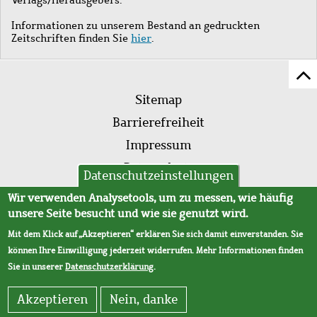
Informationen zu unserem Bestand an gedruckten
Zeitschriften finden Sie
hier
.
Z
Fußleistenmenü
Se
Sitemap
sc
Barrierefreiheit
Impressum
Datenschutz
Datenschutzeinstellungen
AVB
Wir verwenden Analysetools, um zu messen, wie häufig
unsere Seite besucht und wie sie genutzt wird.
Mit dem Klick auf „Akzeptieren“ erklären Sie sich damit einverstanden. Sie
können Ihre Einwilligung jederzeit widerrufen. Mehr Informationen finden
Sie in unserer
Datenschutzerklärung
.
Akzeptieren
Nein, danke