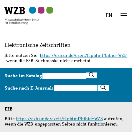
Zu
Zu
Zu
Zur
Zur
Hauptinhalt
Navigation
Suche
Sekundärnavigation
Fußzeile
EN
springen
springen
springen
springen
springen
We
Menü
Elektronische Zeitschriften
Bitte nutzen Sie
https://ezb.ur.de/ezeit/fl.phtml?bibid=WZB
, wenn die EZB-Suchmaske nicht erscheint.
Suche
Suche im Katalog
im
Katalog
Suche
Suche nach E-Journals
nach
E-
Journals
EZB
Bitte
https://ezb.ur.de/ezeit/fl.phtml?bibid=WZB
aufrufen,
wenn die WZB-angepassten Seiten nicht funktionieren.