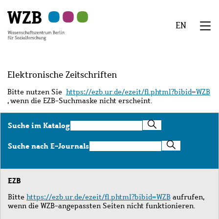
Zu
Zu
Zu
Zur
Zur
Hauptinhalt
Navigation
Suche
Sekundärnavigation
Fußzeile
EN
springen
springen
springen
springen
springen
We
Menü
Elektronische Zeitschriften
Bitte nutzen Sie
https://ezb.ur.de/ezeit/fl.phtml?bibid=WZB
, wenn die EZB-Suchmaske nicht erscheint.
Suche
Suche im Katalog
im
Katalog
Suche
Suche nach E-Journals
nach
E-
Journals
EZB
Bitte
https://ezb.ur.de/ezeit/fl.phtml?bibid=WZB
aufrufen,
wenn die WZB-angepassten Seiten nicht funktionieren.