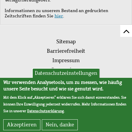
Informationen zu unserem Bestand an gedruckten
Zeitschriften finden Sie
hier
.
Z
Fußleistenmenü
Se
Sitemap
sc
Barrierefreiheit
Impressum
Datenschutz
Datenschutzeinstellungen
AVB
Wir verwenden Analysetools, um zu messen, wie häufig
unsere Seite besucht und wie sie genutzt wird.
Mit dem Klick auf „Akzeptieren“ erklären Sie sich damit einverstanden. Sie
können Ihre Einwilligung jederzeit widerrufen. Mehr Informationen finden
Sie in unserer
Datenschutzerklärung
.
Akzeptieren
Nein, danke