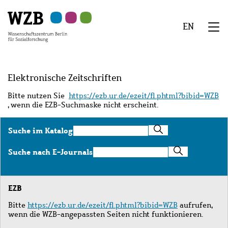
Zu
Zu
Zu
Zur
Zur
Hauptinhalt
Navigation
Suche
Sekundärnavigation
Fußzeile
EN
springen
springen
springen
springen
springen
We
Menü
Elektronische Zeitschriften
Bitte nutzen Sie
https://ezb.ur.de/ezeit/fl.phtml?bibid=WZB
, wenn die EZB-Suchmaske nicht erscheint.
Suche
Suche im Katalog
im
Katalog
Suche
Suche nach E-Journals
nach
E-
Journals
EZB
Bitte
https://ezb.ur.de/ezeit/fl.phtml?bibid=WZB
aufrufen,
wenn die WZB-angepassten Seiten nicht funktionieren.