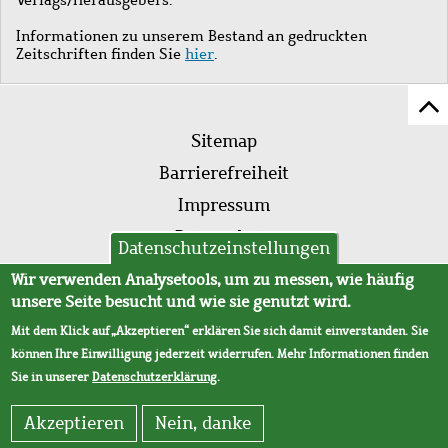
Informationen zu unserem Bestand an gedruckten
Zeitschriften finden Sie
hier
.
Z
Fußleistenmenü
Se
Sitemap
sc
Barrierefreiheit
Impressum
Datenschutz
Datenschutzeinstellungen
AVB
Wir verwenden Analysetools, um zu messen, wie häufig
unsere Seite besucht und wie sie genutzt wird.
Mit dem Klick auf „Akzeptieren“ erklären Sie sich damit einverstanden. Sie
können Ihre Einwilligung jederzeit widerrufen. Mehr Informationen finden
Sie in unserer
Datenschutzerklärung
.
Akzeptieren
Nein, danke