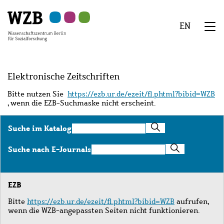
Zu
Zu
Zu
Zur
Zur
Hauptinhalt
Navigation
Suche
Sekundärnavigation
Fußzeile
EN
springen
springen
springen
springen
springen
We
Menü
Elektronische Zeitschriften
Bitte nutzen Sie
https://ezb.ur.de/ezeit/fl.phtml?bibid=WZB
, wenn die EZB-Suchmaske nicht erscheint.
Suche
Suche im Katalog
im
Katalog
Suche
Suche nach E-Journals
nach
E-
Journals
EZB
Bitte
https://ezb.ur.de/ezeit/fl.phtml?bibid=WZB
aufrufen,
wenn die WZB-angepassten Seiten nicht funktionieren.