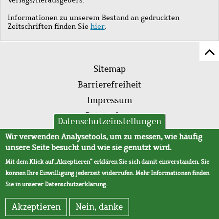
Informationen zu unserem Bestand an gedruckten
Zeitschriften finden Sie
hier
.
Z
Fußleistenmenü
Se
Sitemap
sc
Barrierefreiheit
Impressum
Datenschutz
Datenschutzeinstellungen
AVB
Wir verwenden Analysetools, um zu messen, wie häufig
unsere Seite besucht und wie sie genutzt wird.
Mit dem Klick auf „Akzeptieren“ erklären Sie sich damit einverstanden. Sie
können Ihre Einwilligung jederzeit widerrufen. Mehr Informationen finden
Sie in unserer
Datenschutzerklärung
.
Akzeptieren
Nein, danke