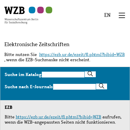
Zu
Zu
Zu
Zur
Zur
Hauptinhalt
Navigation
Suche
Sekundärnavigation
Fußzeile
EN
springen
springen
springen
springen
springen
We
Menü
Elektronische Zeitschriften
Bitte nutzen Sie
https://ezb.ur.de/ezeit/fl.phtml?bibid=WZB
, wenn die EZB-Suchmaske nicht erscheint.
Suche
Suche im Katalog
im
Katalog
Suche
Suche nach E-Journals
nach
E-
Journals
EZB
Bitte
https://ezb.ur.de/ezeit/fl.phtml?bibid=WZB
aufrufen,
wenn die WZB-angepassten Seiten nicht funktionieren.