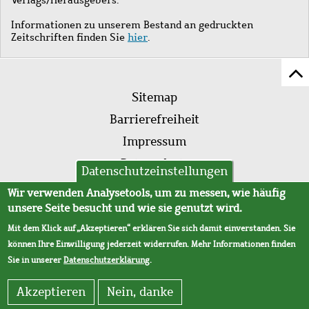
Informationen zu unserem Bestand an gedruckten
Zeitschriften finden Sie
hier
.
Z
Fußleistenmenü
Se
Sitemap
sc
Barrierefreiheit
Impressum
Datenschutz
Datenschutzeinstellungen
AVB
Wir verwenden Analysetools, um zu messen, wie häufig
unsere Seite besucht und wie sie genutzt wird.
Mit dem Klick auf „Akzeptieren“ erklären Sie sich damit einverstanden. Sie
können Ihre Einwilligung jederzeit widerrufen. Mehr Informationen finden
Sie in unserer
Datenschutzerklärung
.
Akzeptieren
Nein, danke