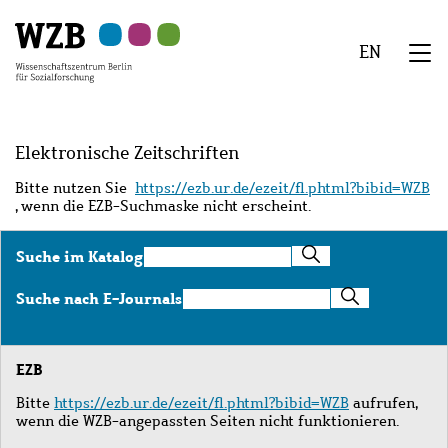
Zu
Zu
Zu
Zur
Zur
Hauptinhalt
Navigation
Suche
Sekundärnavigation
Fußzeile
EN
springen
springen
springen
springen
springen
We
Menü
Elektronische Zeitschriften
Bitte nutzen Sie
https://ezb.ur.de/ezeit/fl.phtml?bibid=WZB
, wenn die EZB-Suchmaske nicht erscheint.
Suche
Suche im Katalog
im
Katalog
Suche
Suche nach E-Journals
nach
E-
Journals
EZB
Bitte
https://ezb.ur.de/ezeit/fl.phtml?bibid=WZB
aufrufen,
wenn die WZB-angepassten Seiten nicht funktionieren.