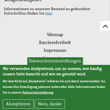
Informationen zu unserem Bestand an gedruckten
Zeitschriften finden Sie
hier
.
Z
Fußleistenmenü
Se
Sitemap
sc
Barrierefreiheit
Impressum
Datenschutz
Datenschutzeinstellungen
AVB
Wir verwenden Analysetools, um zu messen, wie häufig
unsere Seite besucht und wie sie genutzt wird.
Mit dem Klick auf „Akzeptieren“ erklären Sie sich damit einverstanden. Sie
können Ihre Einwilligung jederzeit widerrufen. Mehr Informationen finden
Sie in unserer
Datenschutzerklärung
.
Akzeptieren
Nein, danke