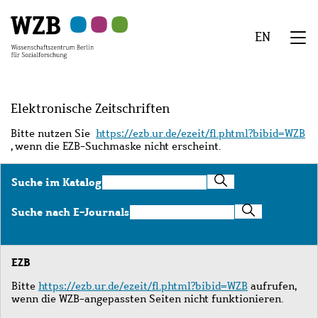
Zu
Zu
Zu
Zur
Zur
Hauptinhalt
Navigation
Suche
Sekundärnavigation
Fußzeile
EN
springen
springen
springen
springen
springen
We
Menü
Elektronische Zeitschriften
Bitte nutzen Sie
https://ezb.ur.de/ezeit/fl.phtml?bibid=WZB
, wenn die EZB-Suchmaske nicht erscheint.
Suche
Suche im Katalog
im
Katalog
Suche
Suche nach E-Journals
nach
E-
Journals
EZB
Bitte
https://ezb.ur.de/ezeit/fl.phtml?bibid=WZB
aufrufen,
wenn die WZB-angepassten Seiten nicht funktionieren.