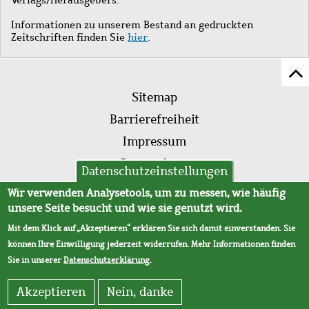
Informationen zu unserem Bestand an gedruckten
Zeitschriften finden Sie
hier
.
Z
Fußleistenmenü
Se
Sitemap
sc
Barrierefreiheit
Impressum
Datenschutz
Datenschutzeinstellungen
AVB
Wir verwenden Analysetools, um zu messen, wie häufig
unsere Seite besucht und wie sie genutzt wird.
Mit dem Klick auf „Akzeptieren“ erklären Sie sich damit einverstanden. Sie
können Ihre Einwilligung jederzeit widerrufen. Mehr Informationen finden
Sie in unserer
Datenschutzerklärung
.
Akzeptieren
Nein, danke