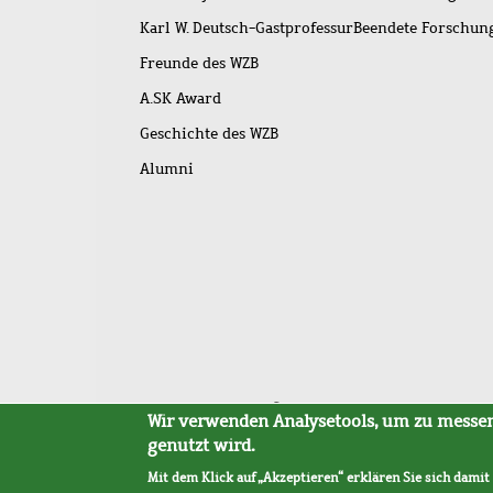
Karl W. Deutsch-Gastprofessur
Beendete Forschu
Freunde des WZB
A.SK Award
Geschichte des WZB
Alumni
Fußleistenmenü
Sitemap
Barrierefreiheit
Impressum
Datensc
Wir verwenden Analysetools, um zu messen,
genutzt wird.
Mit dem Klick auf „Akzeptieren“ erklären Sie sich damit