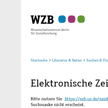
Zu
Zu
Zu
Zur
Zur
Hauptinhalt
Navigation
Suche
Sekundärnavigation
Fußzeile
springen
springen
springen
springen
springen
Startseite
>
Literatur & Daten
>
Suchen & Fi
Elektronische Zei
Bitte nutzen Sie
https://ezb.ur.de/eze
Suchmaske nicht erscheint.