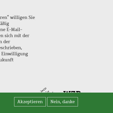
ren“ willigen Sie
mäßig
ne E-Mail-
en sich mit der
n der
schrieben,
e Einwilligung
Zukunft
Akzeptieren
Nein, danke