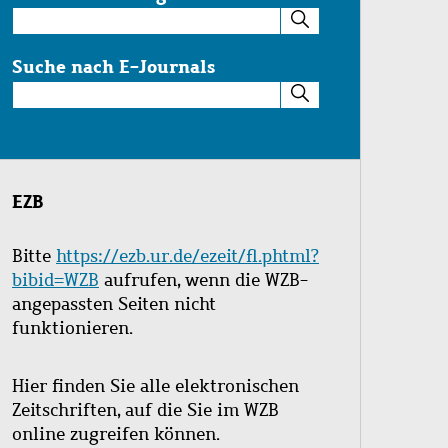
Suche
im
Katalog
Suche nach E-Journals
Suche
nach
E-
Journals
EZB
Bitte
https://ezb.ur.de/ezeit/fl.phtml?
bibid=WZB
aufrufen, wenn die WZB-
angepassten Seiten nicht
funktionieren.
Hier finden Sie alle elektronischen
Zeitschriften, auf die Sie im WZB
online zugreifen können.