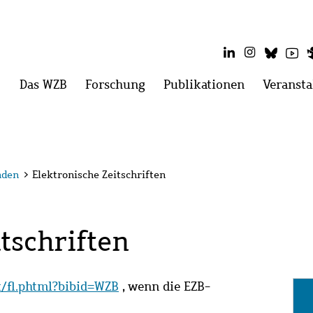
LinkedIn
Instagram
Blues
Yo
Hauptmenü
Das WZB
Menü
Forschung
Menü
Publikationen
Menü
Veransta
öffnen:
öffnen:
öffnen:
Das
Forschung
Publikatio
WZB
nden
>
Elektronische Zeitschriften
tschriften
it/fl.phtml?bibid=WZB
, wenn die EZB-