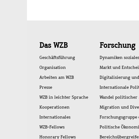
Schnellzugriff
Das WZB
Forschung
Geschäftsführung
Dynamiken soziale
Organisation
Markt und Entsche
Arbeiten am WZB
Digitalisierung und
Presse
Internationale Poli
WZB in leichter Sprache
Wandel politischer
Kooperationen
Migration und Dive
Internationales
Forschungsgruppe 
WZB-Fellows
Politische Ökonom
Honorary Fellows
Bereichsübergreif