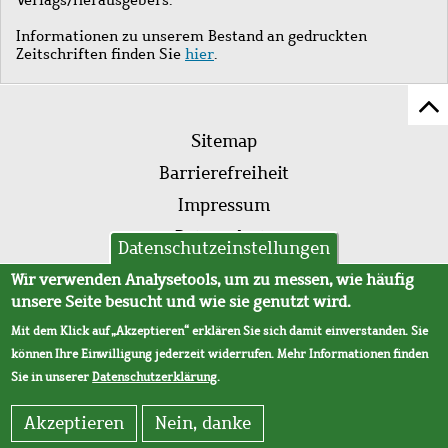
Informationen zu unserem Bestand an gedruckten
Zeitschriften finden Sie
hier
.
Z
Fußleistenmenü
Se
Sitemap
sc
Barrierefreiheit
Impressum
Datenschutz
Datenschutzeinstellungen
AVB
Wir verwenden Analysetools, um zu messen, wie häufig
unsere Seite besucht und wie sie genutzt wird.
Mit dem Klick auf „Akzeptieren“ erklären Sie sich damit einverstanden. Sie
können Ihre Einwilligung jederzeit widerrufen. Mehr Informationen finden
Sie in unserer
Datenschutzerklärung
.
Akzeptieren
Nein, danke