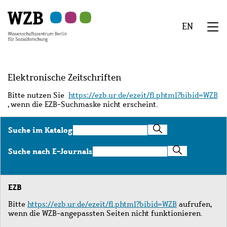
Zu
Zu
Zu
Zur
Zur
Hauptinhalt
Navigation
Suche
Sekundärnavigation
Fußzeile
EN
springen
springen
springen
springen
springen
We
Menü
Elektronische Zeitschriften
Bitte nutzen Sie
https://ezb.ur.de/ezeit/fl.phtml?bibid=WZB
, wenn die EZB-Suchmaske nicht erscheint.
Suche
Suche im Katalog
im
Katalog
Suche
Suche nach E-Journals
nach
E-
Journals
EZB
Bitte
https://ezb.ur.de/ezeit/fl.phtml?bibid=WZB
aufrufen,
wenn die WZB-angepassten Seiten nicht funktionieren.