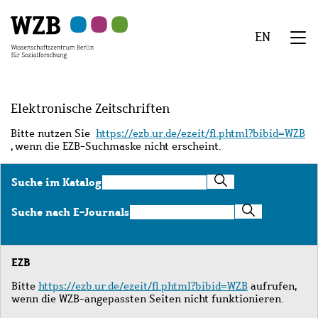
Zu
Zu
Zu
Zur
Zur
Hauptinhalt
Navigation
Suche
Sekundärnavigation
Fußzeile
EN
springen
springen
springen
springen
springen
We
Menü
Elektronische Zeitschriften
Bitte nutzen Sie
https://ezb.ur.de/ezeit/fl.phtml?bibid=WZB
, wenn die EZB-Suchmaske nicht erscheint.
Suche
Suche im Katalog
im
Katalog
Suche
Suche nach E-Journals
nach
E-
Journals
EZB
Bitte
https://ezb.ur.de/ezeit/fl.phtml?bibid=WZB
aufrufen,
wenn die WZB-angepassten Seiten nicht funktionieren.