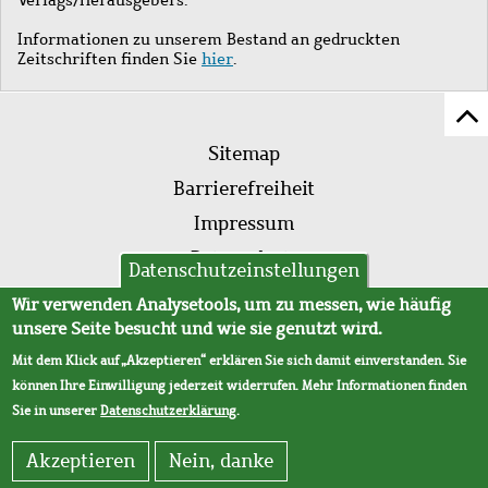
Informationen zu unserem Bestand an gedruckten
Zeitschriften finden Sie
hier
.
Z
Fußleistenmenü
Se
Sitemap
sc
Barrierefreiheit
Impressum
Datenschutz
Datenschutzeinstellungen
AVB
Wir verwenden Analysetools, um zu messen, wie häufig
unsere Seite besucht und wie sie genutzt wird.
Mit dem Klick auf „Akzeptieren“ erklären Sie sich damit einverstanden. Sie
können Ihre Einwilligung jederzeit widerrufen. Mehr Informationen finden
Sie in unserer
Datenschutzerklärung
.
Akzeptieren
Nein, danke