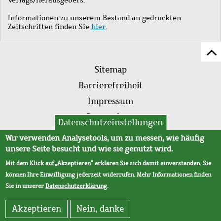
Informationen zu unserem Bestand an gedruckten
Zeitschriften finden Sie
hier
.
Z
Fußleistenmenü
Se
Sitemap
sc
Barrierefreiheit
Impressum
Datenschutz
Datenschutzeinstellungen
AVB
Wir verwenden Analysetools, um zu messen, wie häufig
unsere Seite besucht und wie sie genutzt wird.
Mit dem Klick auf „Akzeptieren“ erklären Sie sich damit einverstanden. Sie
können Ihre Einwilligung jederzeit widerrufen. Mehr Informationen finden
Sie in unserer
Datenschutzerklärung
.
Akzeptieren
Nein, danke