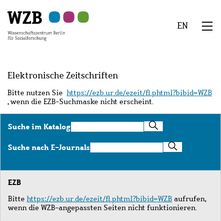
Zu
Zu
Zu
Zur
Zur
Hauptinhalt
Navigation
Suche
Sekundärnavigation
Fußzeile
EN
springen
springen
springen
springen
springen
We
Menü
Elektronische Zeitschriften
Bitte nutzen Sie
https://ezb.ur.de/ezeit/fl.phtml?bibid=WZB
, wenn die EZB-Suchmaske nicht erscheint.
Suche
Suche im Katalog
im
Katalog
Suche
Suche nach E-Journals
nach
E-
Journals
EZB
Bitte
https://ezb.ur.de/ezeit/fl.phtml?bibid=WZB
aufrufen,
wenn die WZB-angepassten Seiten nicht funktionieren.