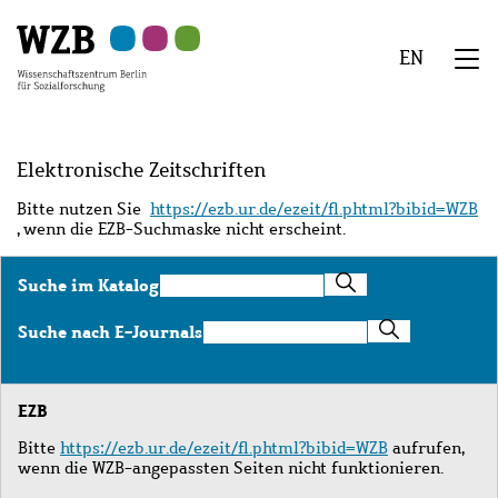
Zu
Zu
Zu
Zur
Zur
Hauptinhalt
Navigation
Suche
Sekundärnavigation
Fußzeile
EN
springen
springen
springen
springen
springen
We
Menü
Elektronische Zeitschriften
Bitte nutzen Sie
https://ezb.ur.de/ezeit/fl.phtml?bibid=WZB
, wenn die EZB-Suchmaske nicht erscheint.
Suche
Suche im Katalog
im
Katalog
Suche
Suche nach E-Journals
nach
E-
Journals
EZB
Bitte
https://ezb.ur.de/ezeit/fl.phtml?bibid=WZB
aufrufen,
wenn die WZB-angepassten Seiten nicht funktionieren.