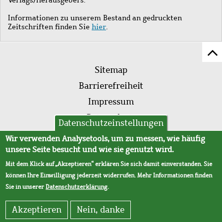
Informationen zu unserem Bestand an gedruckten
Zeitschriften finden Sie
hier
.
Z
Fußleistenmenü
Se
Sitemap
sc
Barrierefreiheit
Impressum
Datenschutz
Datenschutzeinstellungen
AVB
Wir verwenden Analysetools, um zu messen, wie häufig
unsere Seite besucht und wie sie genutzt wird.
Mit dem Klick auf „Akzeptieren“ erklären Sie sich damit einverstanden. Sie
können Ihre Einwilligung jederzeit widerrufen. Mehr Informationen finden
Sie in unserer
Datenschutzerklärung
.
Akzeptieren
Nein, danke