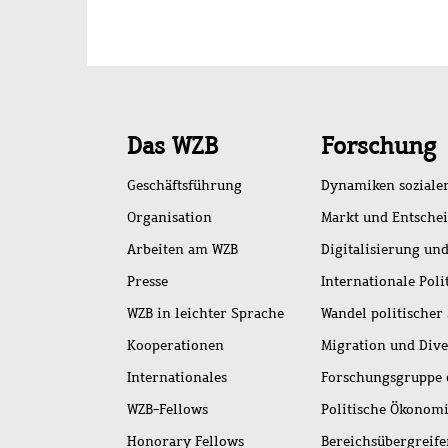
Schnellzugriff
Das WZB
Forschung
Geschäftsführung
Dynamiken soziale
Organisation
Markt und Entsche
Arbeiten am WZB
Digitalisierung und
Presse
Internationale Poli
WZB in leichter Sprache
Wandel politischer
Kooperationen
Migration und Dive
Internationales
Forschungsgruppe 
WZB-Fellows
Politische Ökonom
Honorary Fellows
Bereichsübergreif