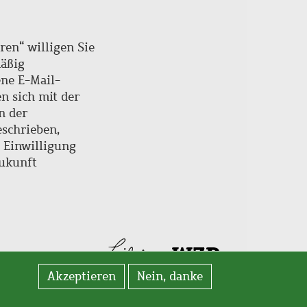
ren“ willigen Sie
mäßig
ne E-Mail-
en sich mit der
n der
schrieben,
e Einwilligung
Zukunft
Akzeptieren
Nein, danke