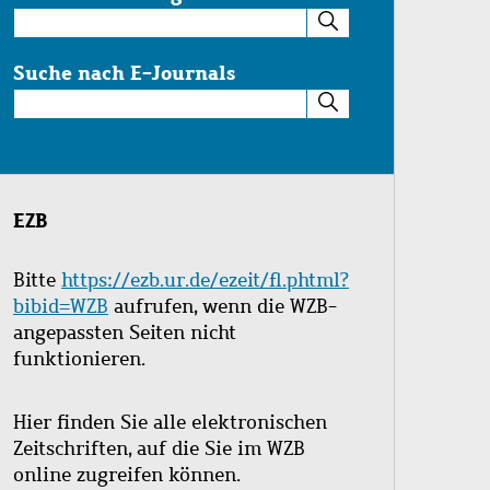
Suche
im
Katalog
Suche nach E-Journals
Suche
nach
E-
Journals
EZB
Bitte
https://ezb.ur.de/ezeit/fl.phtml?
bibid=WZB
aufrufen, wenn die WZB-
angepassten Seiten nicht
funktionieren.
Hier finden Sie alle elektronischen
Zeitschriften, auf die Sie im WZB
online zugreifen können.