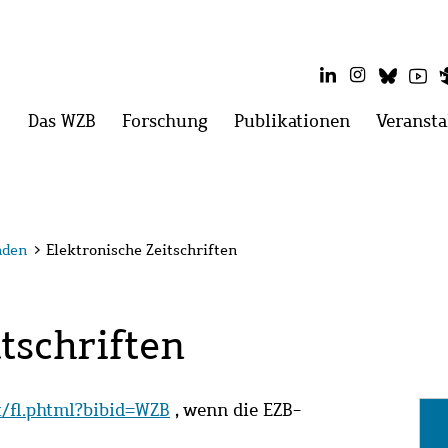
LinkedIn
Instagram
Blues
Yo
Hauptmenü
Das WZB
Menü
Forschung
Menü
Publikationen
Menü
Veransta
öffnen:
öffnen:
öffnen:
Das
Forschung
Publikatio
WZB
nden
>
Elektronische Zeitschriften
tschriften
it/fl.phtml?bibid=WZB
, wenn die EZB-