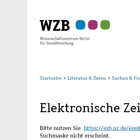
Zu
Zu
Zu
Zur
Zur
Hauptinhalt
Navigation
Suche
Sekundärnavigation
Fußzeile
springen
springen
springen
springen
springen
Startseite
>
Literatur & Daten
>
Suchen & Fi
Elektronische Zei
Bitte nutzen Sie
https://ezb.ur.de/eze
Suchmaske nicht erscheint.