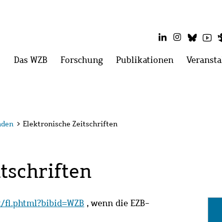
LinkedIn
Instagram
Blues
Yo
Hauptmenü
Das WZB
Menü
Forschung
Menü
Publikationen
Menü
Veransta
öffnen:
öffnen:
öffnen:
Das
Forschung
Publikatio
WZB
nden
>
Elektronische Zeitschriften
tschriften
it/fl.phtml?bibid=WZB
, wenn die EZB-