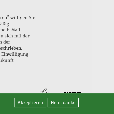
ren“ willigen Sie
mäßig
ne E-Mail-
en sich mit der
n der
schrieben,
e Einwilligung
Zukunft
Akzeptieren
Nein, danke