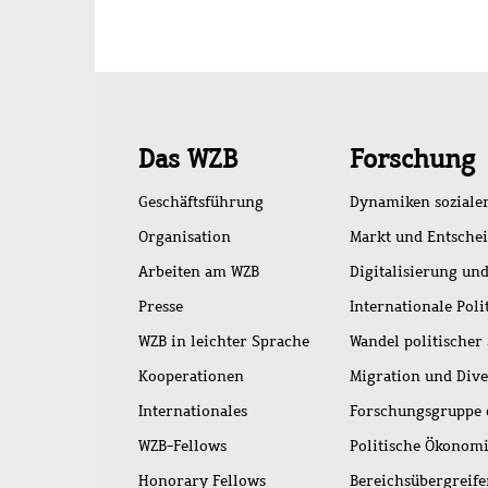
Schnellzugriff
Das WZB
Forschung
Geschäftsführung
Dynamiken soziale
Organisation
Markt und Entsche
Arbeiten am WZB
Digitalisierung und
Presse
Internationale Poli
WZB in leichter Sprache
Wandel politischer
Kooperationen
Migration und Dive
Internationales
Forschungsgruppe 
WZB-Fellows
Politische Ökonom
Honorary Fellows
Bereichsübergreif