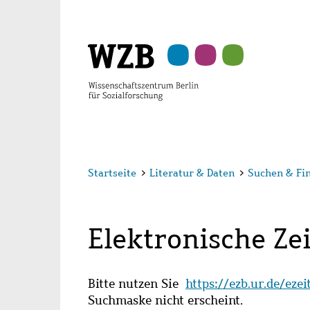
Zu
Zu
Zu
Zur
Zur
Hauptinhalt
Navigation
Suche
Sekundärnavigation
Fußzeile
springen
springen
springen
springen
springen
Startseite
>
Literatur & Daten
>
Suchen & Fi
Elektronische Zei
Bitte nutzen Sie
https://ezb.ur.de/eze
Suchmaske nicht erscheint.