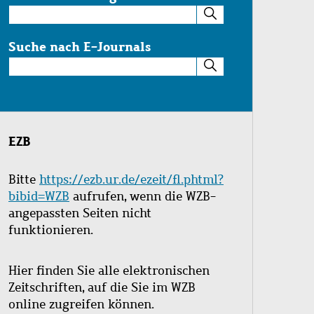
Suche
im
Katalog
Suche nach E-Journals
Suche
nach
E-
Journals
EZB
Bitte
https://ezb.ur.de/ezeit/fl.phtml?
bibid=WZB
aufrufen, wenn die WZB-
angepassten Seiten nicht
funktionieren.
Hier finden Sie alle elektronischen
Zeitschriften, auf die Sie im WZB
online zugreifen können.