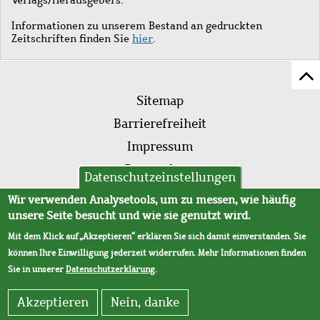
Informationen zu unserem Bestand an gedruckten
Zeitschriften finden Sie
hier
.
Z
Fußleistenmenü
Se
Sitemap
sc
Barrierefreiheit
Impressum
Datenschutz
Datenschutzeinstellungen
AVB
Wir verwenden Analysetools, um zu messen, wie häufig
unsere Seite besucht und wie sie genutzt wird.
Mit dem Klick auf „Akzeptieren“ erklären Sie sich damit einverstanden. Sie
können Ihre Einwilligung jederzeit widerrufen. Mehr Informationen finden
Sie in unserer
Datenschutzerklärung
.
Akzeptieren
Nein, danke