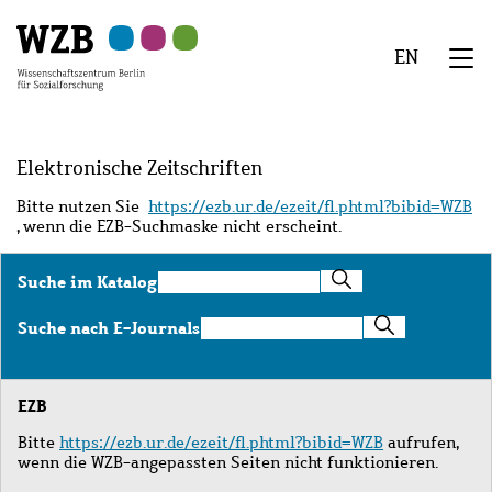
Zu
Zu
Zu
Zur
Zur
Hauptinhalt
Navigation
Suche
Sekundärnavigation
Fußzeile
EN
springen
springen
springen
springen
springen
We
Menü
Elektronische Zeitschriften
Bitte nutzen Sie
https://ezb.ur.de/ezeit/fl.phtml?bibid=WZB
, wenn die EZB-Suchmaske nicht erscheint.
Suche
Suche im Katalog
im
Katalog
Suche
Suche nach E-Journals
nach
E-
Journals
EZB
Bitte
https://ezb.ur.de/ezeit/fl.phtml?bibid=WZB
aufrufen,
wenn die WZB-angepassten Seiten nicht funktionieren.