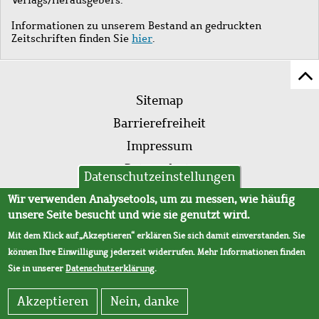
Informationen zu unserem Bestand an gedruckten
Zeitschriften finden Sie
hier
.
Z
Fußleistenmenü
Se
Sitemap
sc
Barrierefreiheit
Impressum
Datenschutz
Datenschutzeinstellungen
AVB
Wir verwenden Analysetools, um zu messen, wie häufig
unsere Seite besucht und wie sie genutzt wird.
Mit dem Klick auf „Akzeptieren“ erklären Sie sich damit einverstanden. Sie
können Ihre Einwilligung jederzeit widerrufen. Mehr Informationen finden
Sie in unserer
Datenschutzerklärung
.
Akzeptieren
Nein, danke