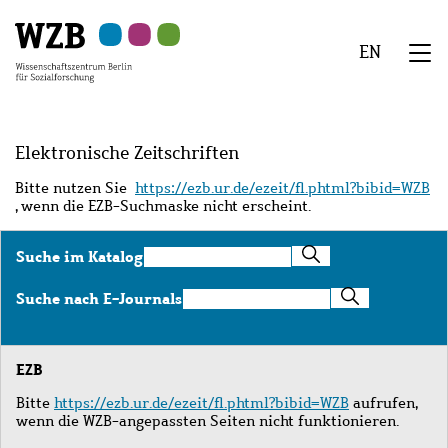
Zu
Zu
Zu
Zur
Zur
Hauptinhalt
Navigation
Suche
Sekundärnavigation
Fußzeile
EN
springen
springen
springen
springen
springen
We
Menü
Elektronische Zeitschriften
Bitte nutzen Sie
https://ezb.ur.de/ezeit/fl.phtml?bibid=WZB
, wenn die EZB-Suchmaske nicht erscheint.
Suche
Suche im Katalog
im
Katalog
Suche
Suche nach E-Journals
nach
E-
Journals
EZB
Bitte
https://ezb.ur.de/ezeit/fl.phtml?bibid=WZB
aufrufen,
wenn die WZB-angepassten Seiten nicht funktionieren.