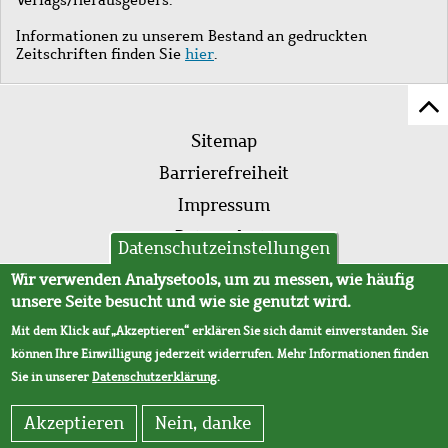
Informationen zu unserem Bestand an gedruckten
Zeitschriften finden Sie
hier
.
Z
Fußleistenmenü
Se
Sitemap
sc
Barrierefreiheit
Impressum
Datenschutz
Datenschutzeinstellungen
AVB
Wir verwenden Analysetools, um zu messen, wie häufig
unsere Seite besucht und wie sie genutzt wird.
Mit dem Klick auf „Akzeptieren“ erklären Sie sich damit einverstanden. Sie
können Ihre Einwilligung jederzeit widerrufen. Mehr Informationen finden
Sie in unserer
Datenschutzerklärung
.
Akzeptieren
Nein, danke