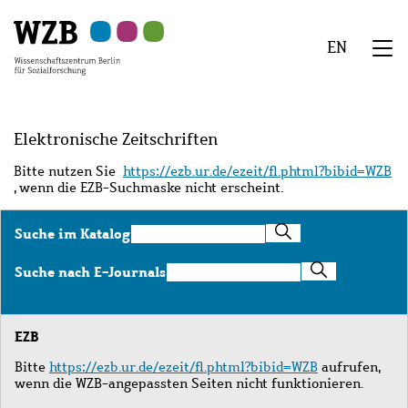
Zu
Zu
Zu
Zur
Zur
Hauptinhalt
Navigation
Suche
Sekundärnavigation
Fußzeile
EN
springen
springen
springen
springen
springen
We
Menü
Elektronische Zeitschriften
Bitte nutzen Sie
https://ezb.ur.de/ezeit/fl.phtml?bibid=WZB
, wenn die EZB-Suchmaske nicht erscheint.
Suche
Suche im Katalog
im
Katalog
Suche
Suche nach E-Journals
nach
E-
Journals
EZB
Bitte
https://ezb.ur.de/ezeit/fl.phtml?bibid=WZB
aufrufen,
wenn die WZB-angepassten Seiten nicht funktionieren.