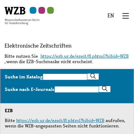
Zu
Zu
Zu
Zur
Zur
Hauptinhalt
Navigation
Suche
Sekundärnavigation
Fußzeile
EN
springen
springen
springen
springen
springen
We
Menü
Elektronische Zeitschriften
Bitte nutzen Sie
https://ezb.ur.de/ezeit/fl.phtml?bibid=WZB
, wenn die EZB-Suchmaske nicht erscheint.
Suche
Suche im Katalog
im
Katalog
Suche
Suche nach E-Journals
nach
E-
Journals
EZB
Bitte
https://ezb.ur.de/ezeit/fl.phtml?bibid=WZB
aufrufen,
wenn die WZB-angepassten Seiten nicht funktionieren.