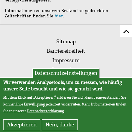
Informationen zu unserem Bestand an gedruckten
Zeitschriften finden Sie
hier
.
Z
Fußleistenmenü
Se
Sitemap
sc
Barrierefreiheit
Impressum
Datenschutz
Datenschutzeinstellungen
AVB
Wir verwenden Analysetools, um zu messen, wie häufig
unsere Seite besucht und wie sie genutzt wird.
Mit dem Klick auf „Akzeptieren“ erklären Sie sich damit einverstanden. Sie
können Ihre Einwilligung jederzeit widerrufen. Mehr Informationen finden
Sie in unserer
Datenschutzerklärung
.
Akzeptieren
Nein, danke