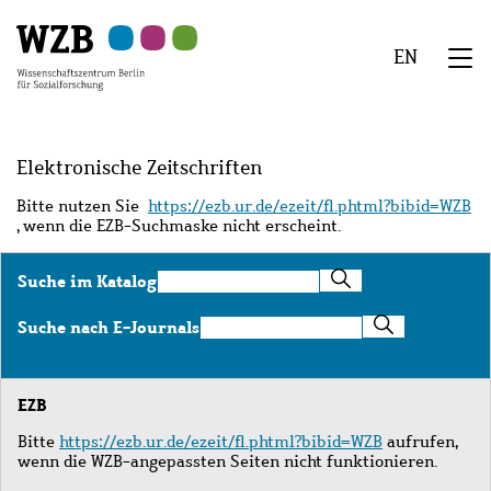
Zu
Zu
Zu
Zur
Zur
Hauptinhalt
Navigation
Suche
Sekundärnavigation
Fußzeile
EN
springen
springen
springen
springen
springen
We
Menü
Elektronische Zeitschriften
Bitte nutzen Sie
https://ezb.ur.de/ezeit/fl.phtml?bibid=WZB
, wenn die EZB-Suchmaske nicht erscheint.
Suche
Suche im Katalog
im
Katalog
Suche
Suche nach E-Journals
nach
E-
Journals
EZB
Bitte
https://ezb.ur.de/ezeit/fl.phtml?bibid=WZB
aufrufen,
wenn die WZB-angepassten Seiten nicht funktionieren.