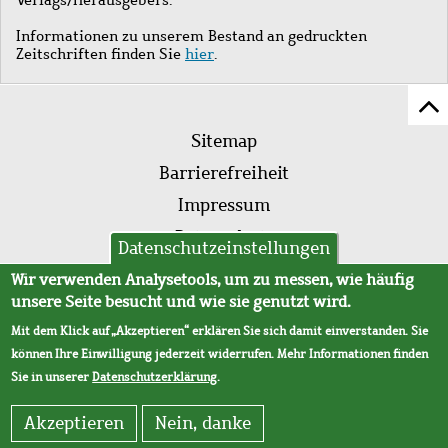
Informationen zu unserem Bestand an gedruckten
Zeitschriften finden Sie
hier
.
Z
Fußleistenmenü
Se
Sitemap
sc
Barrierefreiheit
Impressum
Datenschutz
Datenschutzeinstellungen
AVB
Wir verwenden Analysetools, um zu messen, wie häufig
unsere Seite besucht und wie sie genutzt wird.
Mit dem Klick auf „Akzeptieren“ erklären Sie sich damit einverstanden. Sie
können Ihre Einwilligung jederzeit widerrufen. Mehr Informationen finden
Sie in unserer
Datenschutzerklärung
.
Akzeptieren
Nein, danke