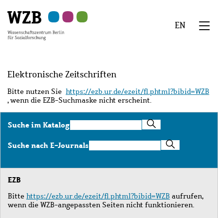
Zu
Zu
Zu
Zur
Zur
Hauptinhalt
Navigation
Suche
Sekundärnavigation
Fußzeile
EN
springen
springen
springen
springen
springen
We
Menü
Elektronische Zeitschriften
Bitte nutzen Sie
https://ezb.ur.de/ezeit/fl.phtml?bibid=WZB
, wenn die EZB-Suchmaske nicht erscheint.
Suche
Suche im Katalog
im
Katalog
Suche
Suche nach E-Journals
nach
E-
Journals
EZB
Bitte
https://ezb.ur.de/ezeit/fl.phtml?bibid=WZB
aufrufen,
wenn die WZB-angepassten Seiten nicht funktionieren.