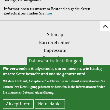
Informationen zu unserem Bestand an gedruckten
Zeitschriften finden Sie
hier
.
Z
Fußleistenmenü
Se
Sitemap
sc
Barrierefreiheit
Impressum
Datenschutz
Datenschutzeinstellungen
AVB
Wir verwenden Analysetools, um zu messen, wie häufig
unsere Seite besucht und wie sie genutzt wird.
Mit dem Klick auf „Akzeptieren“ erklären Sie sich damit einverstanden. Sie
können Ihre Einwilligung jederzeit widerrufen. Mehr Informationen finden
Sie in unserer
Datenschutzerklärung
.
Akzeptieren
Nein, danke