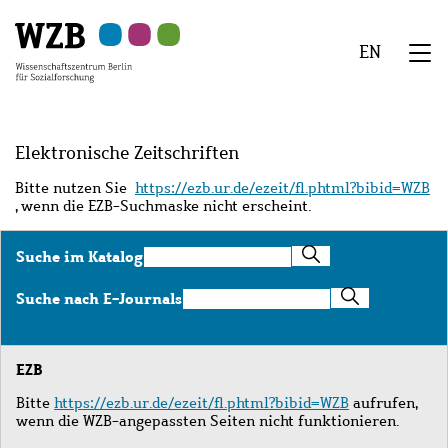
Zu
Zu
Zu
Zur
Zur
Hauptinhalt
Navigation
Suche
Sekundärnavigation
Fußzeile
EN
springen
springen
springen
springen
springen
We
Menü
Elektronische Zeitschriften
Bitte nutzen Sie
https://ezb.ur.de/ezeit/fl.phtml?bibid=WZB
, wenn die EZB-Suchmaske nicht erscheint.
Suche
Suche im Katalog
im
Katalog
Suche
Suche nach E-Journals
nach
E-
Journals
EZB
Bitte
https://ezb.ur.de/ezeit/fl.phtml?bibid=WZB
aufrufen,
wenn die WZB-angepassten Seiten nicht funktionieren.