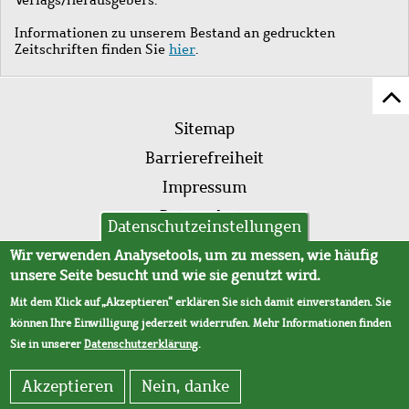
Informationen zu unserem Bestand an gedruckten
Zeitschriften finden Sie
hier
.
Z
Fußleistenmenü
Se
Sitemap
sc
Barrierefreiheit
Impressum
Datenschutz
Datenschutzeinstellungen
AVB
Wir verwenden Analysetools, um zu messen, wie häufig
unsere Seite besucht und wie sie genutzt wird.
Mit dem Klick auf „Akzeptieren“ erklären Sie sich damit einverstanden. Sie
können Ihre Einwilligung jederzeit widerrufen. Mehr Informationen finden
Sie in unserer
Datenschutzerklärung
.
Akzeptieren
Nein, danke