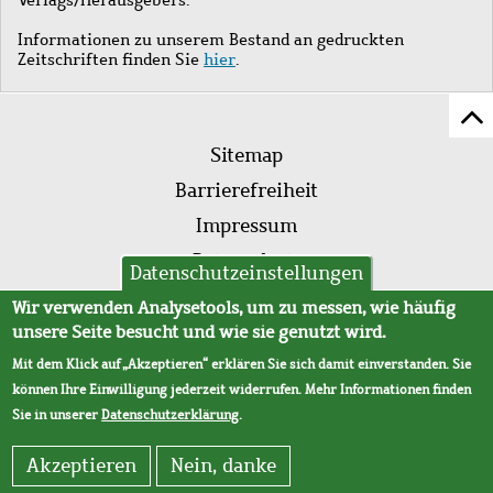
Informationen zu unserem Bestand an gedruckten
Zeitschriften finden Sie
hier
.
Z
Fußleistenmenü
Se
Sitemap
sc
Barrierefreiheit
Impressum
Datenschutz
Datenschutzeinstellungen
AVB
Wir verwenden Analysetools, um zu messen, wie häufig
unsere Seite besucht und wie sie genutzt wird.
Mit dem Klick auf „Akzeptieren“ erklären Sie sich damit einverstanden. Sie
können Ihre Einwilligung jederzeit widerrufen. Mehr Informationen finden
Sie in unserer
Datenschutzerklärung
.
Akzeptieren
Nein, danke