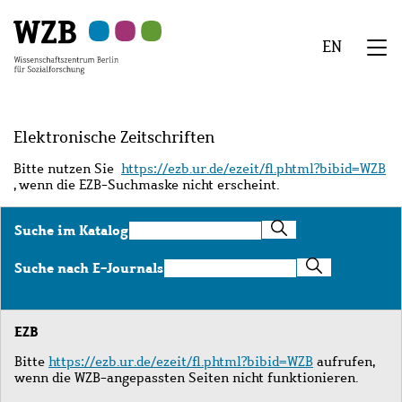
Zu
Zu
Zu
Zur
Zur
Hauptinhalt
Navigation
Suche
Sekundärnavigation
Fußzeile
EN
springen
springen
springen
springen
springen
We
Menü
Elektronische Zeitschriften
Bitte nutzen Sie
https://ezb.ur.de/ezeit/fl.phtml?bibid=WZB
, wenn die EZB-Suchmaske nicht erscheint.
Suche
Suche im Katalog
im
Katalog
Suche
Suche nach E-Journals
nach
E-
Journals
EZB
Bitte
https://ezb.ur.de/ezeit/fl.phtml?bibid=WZB
aufrufen,
wenn die WZB-angepassten Seiten nicht funktionieren.