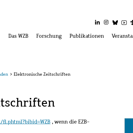
LinkedIn
Instagram
Blues
Yo
Hauptmenü
Das WZB
Menü
Forschung
Menü
Publikationen
Menü
Veransta
öffnen:
öffnen:
öffnen:
Das
Forschung
Publikatio
WZB
nden
>
Elektronische Zeitschriften
tschriften
it/fl.phtml?bibid=WZB
, wenn die EZB-