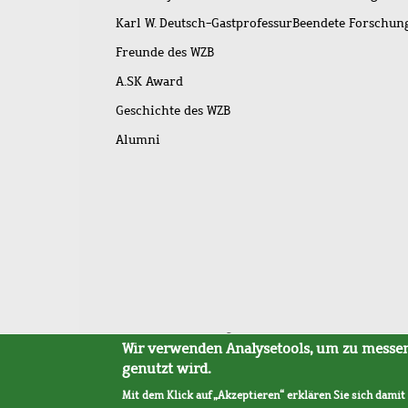
Karl W. Deutsch-Gastprofessur
Beendete Forschu
Freunde des WZB
A.SK Award
Geschichte des WZB
Alumni
Fußleistenmenü
Sitemap
Barrierefreiheit
Impressum
Datensc
Wir verwenden Analysetools, um zu messen,
genutzt wird.
Mit dem Klick auf „Akzeptieren“ erklären Sie sich damit