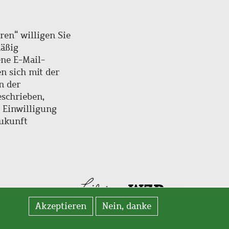
ren“ willigen Sie
mäßig
ne E-Mail-
en sich mit der
n der
schrieben,
e Einwilligung
Zukunft
Akzeptieren
Nein, danke