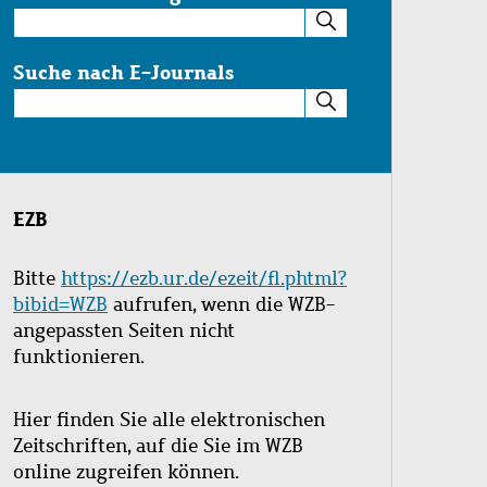
Suche
im
Katalog
Suche nach E-Journals
Suche
nach
E-
Journals
EZB
Bitte
https://ezb.ur.de/ezeit/fl.phtml?
bibid=WZB
aufrufen, wenn die WZB-
angepassten Seiten nicht
funktionieren.
Hier finden Sie alle elektronischen
Zeitschriften, auf die Sie im WZB
online zugreifen können.