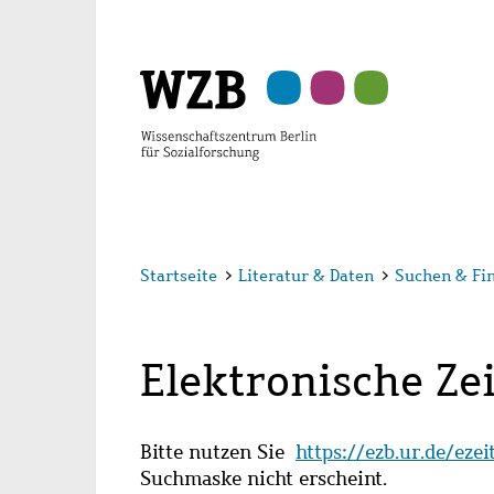
Zu
Zu
Zu
Zur
Zur
Hauptinhalt
Navigation
Suche
Sekundärnavigation
Fußzeile
springen
springen
springen
springen
springen
Startseite
>
Literatur & Daten
>
Suchen & Fi
Elektronische Zei
Bitte nutzen Sie
https://ezb.ur.de/eze
Suchmaske nicht erscheint.