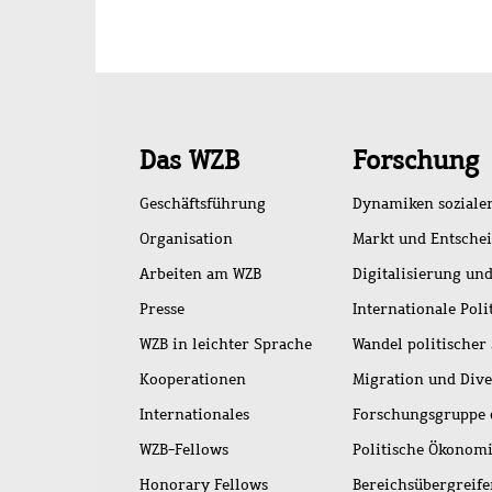
Schnellzugriff
Das WZB
Forschung
Geschäftsführung
Dynamiken soziale
Organisation
Markt und Entsche
Arbeiten am WZB
Digitalisierung und
Presse
Internationale Poli
WZB in leichter Sprache
Wandel politischer
Kooperationen
Migration und Dive
Internationales
Forschungsgruppe 
WZB-Fellows
Politische Ökonom
Honorary Fellows
Bereichsübergreif