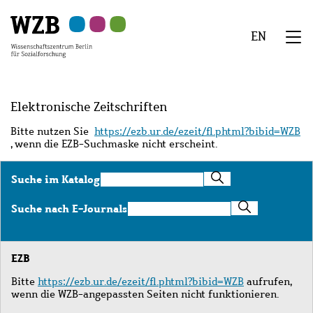
Zu
Zu
Zu
Zur
Zur
Hauptinhalt
Navigation
Suche
Sekundärnavigation
Fußzeile
EN
springen
springen
springen
springen
springen
We
Menü
Elektronische Zeitschriften
Bitte nutzen Sie
https://ezb.ur.de/ezeit/fl.phtml?bibid=WZB
, wenn die EZB-Suchmaske nicht erscheint.
Suche
Suche im Katalog
im
Katalog
Suche
Suche nach E-Journals
nach
E-
Journals
EZB
Bitte
https://ezb.ur.de/ezeit/fl.phtml?bibid=WZB
aufrufen,
wenn die WZB-angepassten Seiten nicht funktionieren.