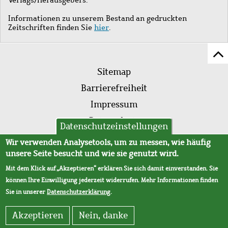
Informationen zu unserem Bestand an gedruckten
Zeitschriften finden Sie
hier
.
Z
Fußleistenmenü
Se
Sitemap
sc
Barrierefreiheit
Impressum
Datenschutz
Datenschutzeinstellungen
AVB
Wir verwenden Analysetools, um zu messen, wie häufig
unsere Seite besucht und wie sie genutzt wird.
Mit dem Klick auf „Akzeptieren“ erklären Sie sich damit einverstanden. Sie
können Ihre Einwilligung jederzeit widerrufen. Mehr Informationen finden
Sie in unserer
Datenschutzerklärung
.
Akzeptieren
Nein, danke