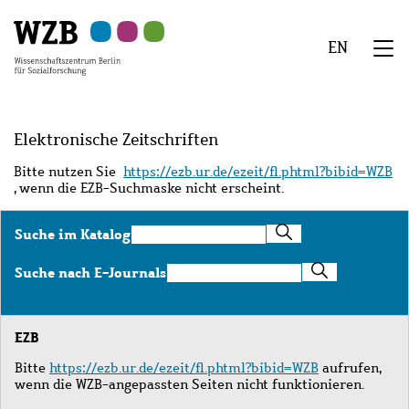
Zu
Zu
Zu
Zur
Zur
Hauptinhalt
Navigation
Suche
Sekundärnavigation
Fußzeile
EN
springen
springen
springen
springen
springen
We
Menü
Elektronische Zeitschriften
Bitte nutzen Sie
https://ezb.ur.de/ezeit/fl.phtml?bibid=WZB
, wenn die EZB-Suchmaske nicht erscheint.
Suche
Suche im Katalog
im
Katalog
Suche
Suche nach E-Journals
nach
E-
Journals
EZB
Bitte
https://ezb.ur.de/ezeit/fl.phtml?bibid=WZB
aufrufen,
wenn die WZB-angepassten Seiten nicht funktionieren.