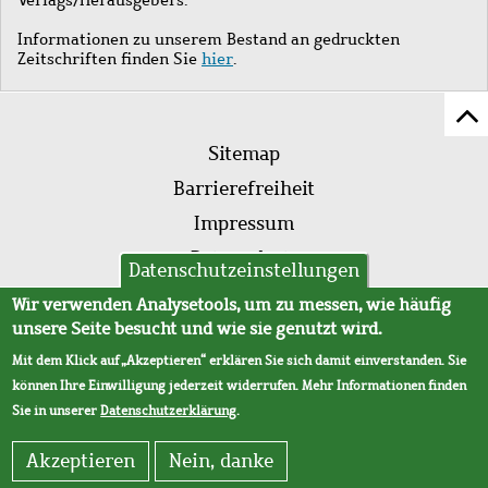
Informationen zu unserem Bestand an gedruckten
Zeitschriften finden Sie
hier
.
Z
Fußleistenmenü
Se
Sitemap
sc
Barrierefreiheit
Impressum
Datenschutz
Datenschutzeinstellungen
AVB
Wir verwenden Analysetools, um zu messen, wie häufig
unsere Seite besucht und wie sie genutzt wird.
Mit dem Klick auf „Akzeptieren“ erklären Sie sich damit einverstanden. Sie
können Ihre Einwilligung jederzeit widerrufen. Mehr Informationen finden
Sie in unserer
Datenschutzerklärung
.
Akzeptieren
Nein, danke