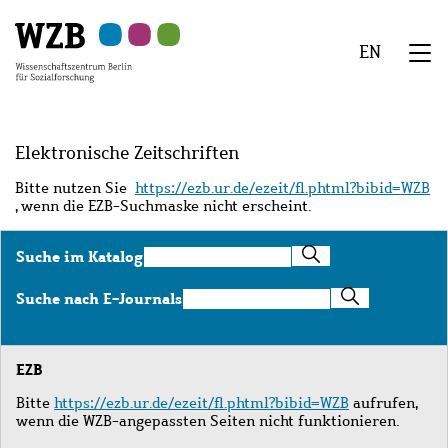
Zu
Zu
Zu
Zur
Zur
Hauptinhalt
Navigation
Suche
Sekundärnavigation
Fußzeile
EN
springen
springen
springen
springen
springen
We
Menü
Elektronische Zeitschriften
Bitte nutzen Sie
https://ezb.ur.de/ezeit/fl.phtml?bibid=WZB
, wenn die EZB-Suchmaske nicht erscheint.
Suche
Suche im Katalog
im
Katalog
Suche
Suche nach E-Journals
nach
E-
Journals
EZB
Bitte
https://ezb.ur.de/ezeit/fl.phtml?bibid=WZB
aufrufen,
wenn die WZB-angepassten Seiten nicht funktionieren.