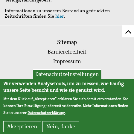
Informationen zu unserem Bestand an gedruckten
Zeitschriften finden Sie
hier
.
Z
Fußleistenmenü
Se
Sitemap
sc
Barrierefreiheit
Impressum
Datenschutz
Datenschutzeinstellungen
AVB
Wir verwenden Analysetools, um zu messen, wie häufig
unsere Seite besucht und wie sie genutzt wird.
Mit dem Klick auf „Akzeptieren“ erklären Sie sich damit einverstanden. Sie
können Ihre Einwilligung jederzeit widerrufen. Mehr Informationen finden
Sie in unserer
Datenschutzerklärung
.
Akzeptieren
Nein, danke