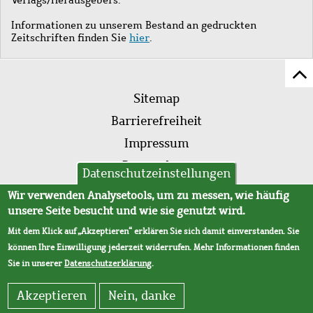
Informationen zu unserem Bestand an gedruckten
Zeitschriften finden Sie
hier
.
Z
Fußleistenmenü
Se
Sitemap
sc
Barrierefreiheit
Impressum
Datenschutz
Datenschutzeinstellungen
AVB
Wir verwenden Analysetools, um zu messen, wie häufig
unsere Seite besucht und wie sie genutzt wird.
Mit dem Klick auf „Akzeptieren“ erklären Sie sich damit einverstanden. Sie
können Ihre Einwilligung jederzeit widerrufen. Mehr Informationen finden
Sie in unserer
Datenschutzerklärung
.
Akzeptieren
Nein, danke