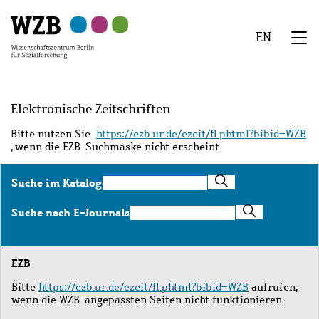
Zu
Zu
Zu
Zur
Zur
Hauptinhalt
Navigation
Suche
Sekundärnavigation
Fußzeile
EN
springen
springen
springen
springen
springen
We
Menü
Elektronische Zeitschriften
Bitte nutzen Sie
https://ezb.ur.de/ezeit/fl.phtml?bibid=WZB
, wenn die EZB-Suchmaske nicht erscheint.
Suche
Suche im Katalog
im
Katalog
Suche
Suche nach E-Journals
nach
E-
Journals
EZB
Bitte
https://ezb.ur.de/ezeit/fl.phtml?bibid=WZB
aufrufen,
wenn die WZB-angepassten Seiten nicht funktionieren.