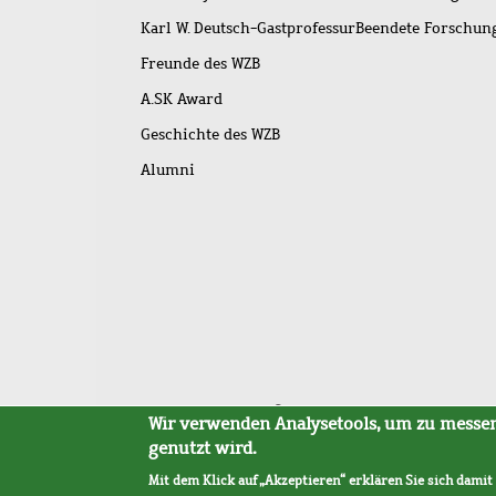
Karl W. Deutsch-Gastprofessur
Beendete Forschu
Freunde des WZB
A.SK Award
Geschichte des WZB
Alumni
Fußleistenmenü
Sitemap
Barrierefreiheit
Impressum
Datensc
Wir verwenden Analysetools, um zu messen,
genutzt wird.
Mit dem Klick auf „Akzeptieren“ erklären Sie sich damit