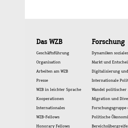
Schnellzugriff
Das WZB
Forschung
Geschäftsführung
Dynamiken soziale
Organisation
Markt und Entsche
Arbeiten am WZB
Digitalisierung und
Presse
Internationale Poli
WZB in leichter Sprache
Wandel politischer
Kooperationen
Migration und Dive
Internationales
Forschungsgruppe 
WZB-Fellows
Politische Ökonom
Honorary Fellows
Bereichsübergreif