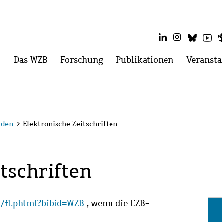
LinkedIn
Instagram
Blues
Yo
Hauptmenü
Das WZB
Menü
Forschung
Menü
Publikationen
Menü
Veransta
öffnen:
öffnen:
öffnen:
Das
Forschung
Publikatio
WZB
nden
>
Elektronische Zeitschriften
tschriften
it/fl.phtml?bibid=WZB
, wenn die EZB-