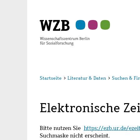
Zu
Zu
Zu
Zur
Zur
Hauptinhalt
Navigation
Suche
Sekundärnavigation
Fußzeile
springen
springen
springen
springen
springen
Startseite
>
Literatur & Daten
>
Suchen & Fi
Elektronische Zei
Bitte nutzen Sie
https://ezb.ur.de/eze
Suchmaske nicht erscheint.