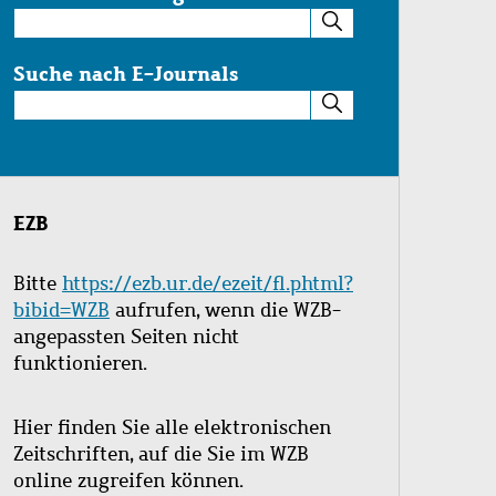
Suche
im
Katalog
Suche nach E-Journals
Suche
nach
E-
Journals
EZB
Bitte
https://ezb.ur.de/ezeit/fl.phtml?
bibid=WZB
aufrufen, wenn die WZB-
angepassten Seiten nicht
funktionieren.
Hier finden Sie alle elektronischen
Zeitschriften, auf die Sie im WZB
online zugreifen können.