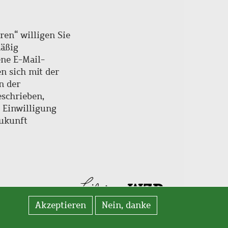
ren“ willigen Sie
mäßig
ne E-Mail-
en sich mit der
n der
schrieben,
e Einwilligung
Zukunft
Akzeptieren
Nein, danke