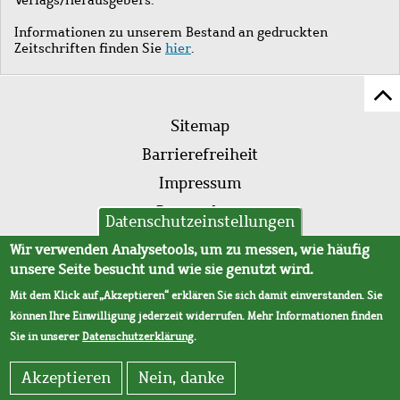
Informationen zu unserem Bestand an gedruckten
Zeitschriften finden Sie
hier
.
Z
Fußleistenmenü
Se
Sitemap
sc
Barrierefreiheit
Impressum
Datenschutz
Datenschutzeinstellungen
AVB
Wir verwenden Analysetools, um zu messen, wie häufig
unsere Seite besucht und wie sie genutzt wird.
Mit dem Klick auf „Akzeptieren“ erklären Sie sich damit einverstanden. Sie
können Ihre Einwilligung jederzeit widerrufen. Mehr Informationen finden
Sie in unserer
Datenschutzerklärung
.
Akzeptieren
Nein, danke