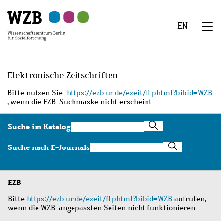
Zu
Zu
Zu
Zur
Zur
Hauptinhalt
Navigation
Suche
Sekundärnavigation
Fußzeile
EN
springen
springen
springen
springen
springen
We
Menü
Elektronische Zeitschriften
Bitte nutzen Sie
https://ezb.ur.de/ezeit/fl.phtml?bibid=WZB
, wenn die EZB-Suchmaske nicht erscheint.
Suche
Suche im Katalog
im
Katalog
Suche
Suche nach E-Journals
nach
E-
Journals
EZB
Bitte
https://ezb.ur.de/ezeit/fl.phtml?bibid=WZB
aufrufen,
wenn die WZB-angepassten Seiten nicht funktionieren.