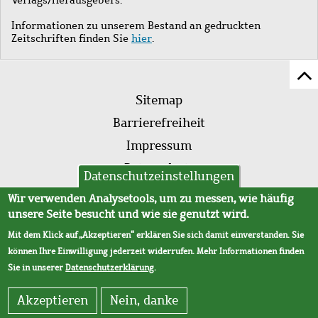
Informationen zu unserem Bestand an gedruckten
Zeitschriften finden Sie
hier
.
Z
Fußleistenmenü
Se
Sitemap
sc
Barrierefreiheit
Impressum
Datenschutz
Datenschutzeinstellungen
AVB
Wir verwenden Analysetools, um zu messen, wie häufig
unsere Seite besucht und wie sie genutzt wird.
Mit dem Klick auf „Akzeptieren“ erklären Sie sich damit einverstanden. Sie
können Ihre Einwilligung jederzeit widerrufen. Mehr Informationen finden
Sie in unserer
Datenschutzerklärung
.
Akzeptieren
Nein, danke