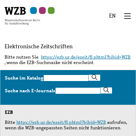
Zu
Zu
Zu
Zur
Zur
Hauptinhalt
Navigation
Suche
Sekundärnavigation
Fußzeile
EN
springen
springen
springen
springen
springen
We
Menü
Elektronische Zeitschriften
Bitte nutzen Sie
https://ezb.ur.de/ezeit/fl.phtml?bibid=WZB
, wenn die EZB-Suchmaske nicht erscheint.
Suche
Suche im Katalog
im
Katalog
Suche
Suche nach E-Journals
nach
E-
Journals
EZB
Bitte
https://ezb.ur.de/ezeit/fl.phtml?bibid=WZB
aufrufen,
wenn die WZB-angepassten Seiten nicht funktionieren.