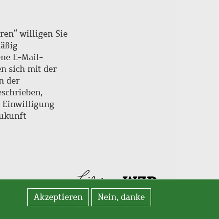
ren“ willigen Sie
mäßig
ne E-Mail-
en sich mit der
n der
schrieben,
e Einwilligung
Zukunft
Akzeptieren
Nein, danke