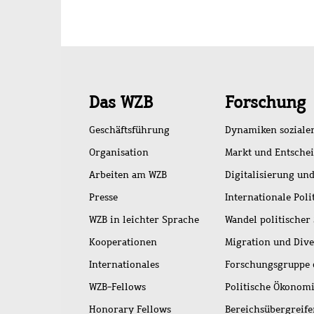
Schnellzugriff
Das WZB
Forschung
Geschäftsführung
Dynamiken soziale
Organisation
Markt und Entsche
Arbeiten am WZB
Digitalisierung und
Presse
Internationale Poli
WZB in leichter Sprache
Wandel politischer
Kooperationen
Migration und Dive
Internationales
Forschungsgruppe 
WZB-Fellows
Politische Ökonom
Honorary Fellows
Bereichsübergreif