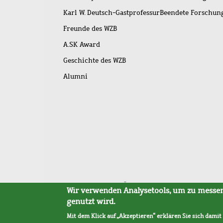
Karl W. Deutsch-Gastprofessur
Beendete Forschu
Freunde des WZB
A.SK Award
Geschichte des WZB
Alumni
Fußleistenmenü
Sitemap
Barrierefreiheit
Impressum
Datensc
Wir verwenden Analysetools, um zu messen,
genutzt wird.
Mit dem Klick auf „Akzeptieren“ erklären Sie sich damit