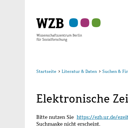
Zu
Zu
Zu
Zur
Zur
Hauptinhalt
Navigation
Suche
Sekundärnavigation
Fußzeile
springen
springen
springen
springen
springen
Startseite
>
Literatur & Daten
>
Suchen & Fi
Elektronische Zei
Bitte nutzen Sie
https://ezb.ur.de/eze
Suchmaske nicht erscheint.