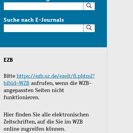
Suche
im
Katalog
Suche nach E-Journals
Suche
nach
E-
Journals
EZB
Bitte
https://ezb.ur.de/ezeit/fl.phtml?
bibid=WZB
aufrufen, wenn die WZB-
angepassten Seiten nicht
funktionieren.
Hier finden Sie alle elektronischen
Zeitschriften, auf die Sie im WZB
online zugreifen können.