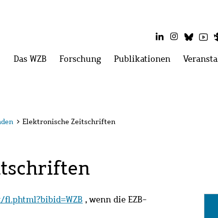
LinkedIn
Instagram
Blues
Yo
Hauptmenü
Das WZB
Menü
Forschung
Menü
Publikationen
Menü
Veransta
öffnen:
öffnen:
öffnen:
Das
Forschung
Publikatio
WZB
nden
>
Elektronische Zeitschriften
tschriften
it/fl.phtml?bibid=WZB
, wenn die EZB-