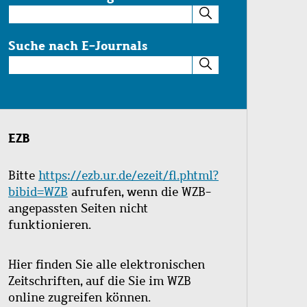
Suche
im
Katalog
Suche nach E-Journals
Suche
nach
E-
Journals
EZB
Bitte
https://ezb.ur.de/ezeit/fl.phtml?
bibid=WZB
aufrufen, wenn die WZB-
angepassten Seiten nicht
funktionieren.
Hier finden Sie alle elektronischen
Zeitschriften, auf die Sie im WZB
online zugreifen können.