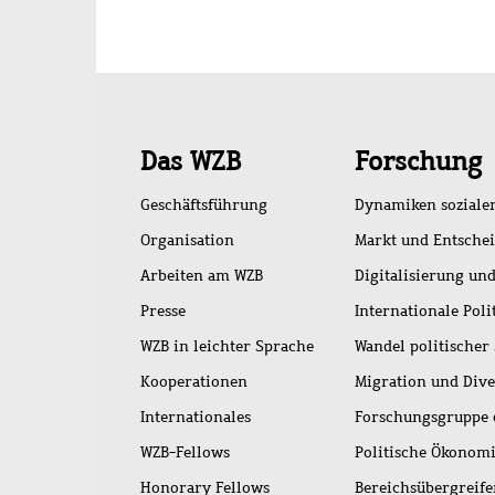
Schnellzugriff
Das WZB
Forschung
Geschäftsführung
Dynamiken soziale
Organisation
Markt und Entsche
Arbeiten am WZB
Digitalisierung und
Presse
Internationale Poli
WZB in leichter Sprache
Wandel politischer
Kooperationen
Migration und Dive
Internationales
Forschungsgruppe 
WZB-Fellows
Politische Ökonom
Honorary Fellows
Bereichsübergreif