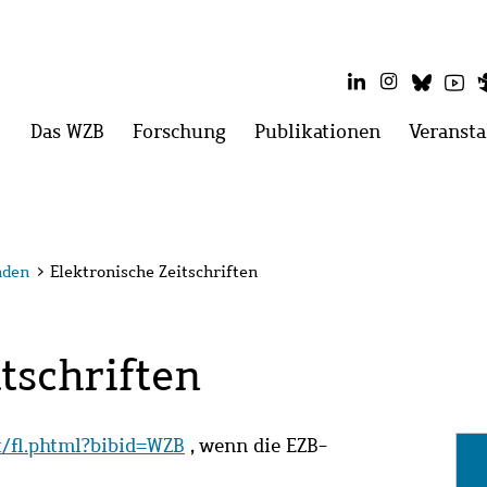
LinkedIn
Instagram
Blues
Yo
Hauptmenü
Das WZB
Menü
Forschung
Menü
Publikationen
Menü
Veransta
öffnen:
öffnen:
öffnen:
Das
Forschung
Publikatio
WZB
nden
>
Elektronische Zeitschriften
tschriften
it/fl.phtml?bibid=WZB
, wenn die EZB-