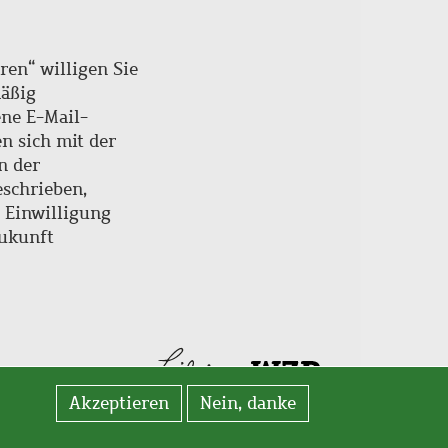
ren“ willigen Sie
mäßig
ne E-Mail-
en sich mit der
n der
schrieben,
e Einwilligung
Zukunft
Akzeptieren
Nein, danke