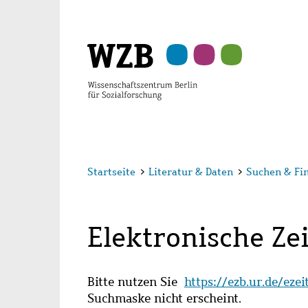
Zu
Zu
Zu
Zur
Zur
Hauptinhalt
Navigation
Suche
Sekundärnavigation
Fußzeile
springen
springen
springen
springen
springen
Startseite
>
Literatur & Daten
>
Suchen & Fi
Elektronische Zei
Bitte nutzen Sie
https://ezb.ur.de/eze
Suchmaske nicht erscheint.