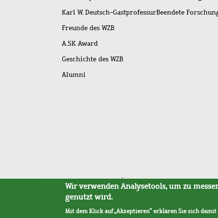
Karl W. Deutsch-Gastprofessur
Beendete Forschu
Freunde des WZB
A.SK Award
Geschichte des WZB
Alumni
Fußleistenmenü
Sitemap
Barrierefreiheit
Impressum
Datensc
Wir verwenden Analysetools, um zu messen,
genutzt wird.
Mit dem Klick auf „Akzeptieren“ erklären Sie sich damit