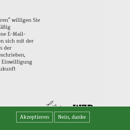
ren“ willigen Sie
mäßig
ne E-Mail-
en sich mit der
n der
schrieben,
e Einwilligung
Zukunft
Akzeptieren
Nein, danke