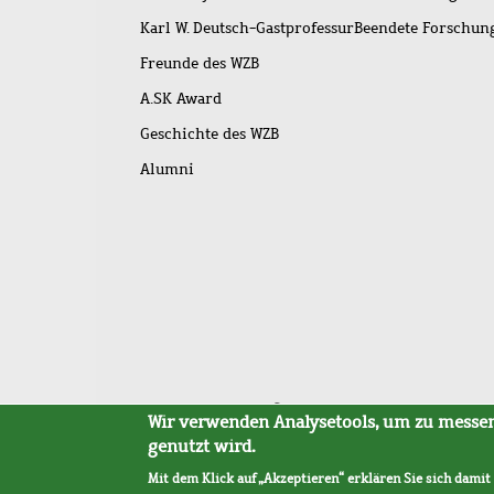
Karl W. Deutsch-Gastprofessur
Beendete Forschu
Freunde des WZB
A.SK Award
Geschichte des WZB
Alumni
Fußleistenmenü
Sitemap
Barrierefreiheit
Impressum
Datensc
Wir verwenden Analysetools, um zu messen,
genutzt wird.
Mit dem Klick auf „Akzeptieren“ erklären Sie sich damit