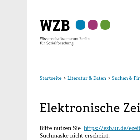
Zu
Zu
Zu
Zur
Zur
Hauptinhalt
Navigation
Suche
Sekundärnavigation
Fußzeile
springen
springen
springen
springen
springen
Startseite
>
Literatur & Daten
>
Suchen & Fi
Elektronische Zei
Bitte nutzen Sie
https://ezb.ur.de/eze
Suchmaske nicht erscheint.