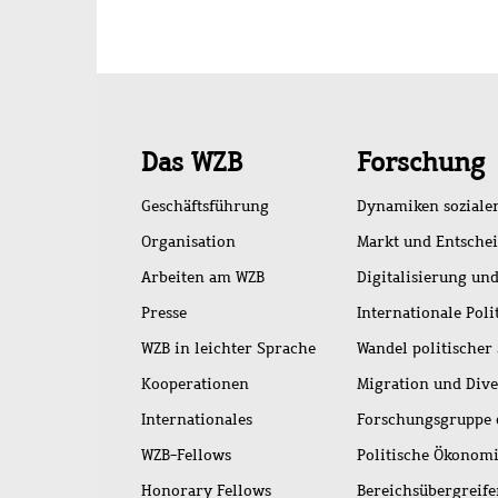
Schnellzugriff
Das WZB
Forschung
Geschäftsführung
Dynamiken soziale
Organisation
Markt und Entsche
Arbeiten am WZB
Digitalisierung und
Presse
Internationale Poli
WZB in leichter Sprache
Wandel politischer
Kooperationen
Migration und Dive
Internationales
Forschungsgruppe 
WZB-Fellows
Politische Ökonom
Honorary Fellows
Bereichsübergreif