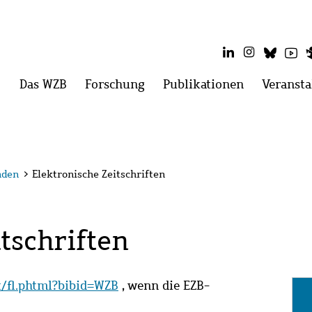
LinkedIn
Instagram
Blues
Yo
Hauptmenü
Das WZB
Menü
Forschung
Menü
Publikationen
Menü
Veransta
öffnen:
öffnen:
öffnen:
Das
Forschung
Publikatio
WZB
nden
>
Elektronische Zeitschriften
tschriften
it/fl.phtml?bibid=WZB
, wenn die EZB-