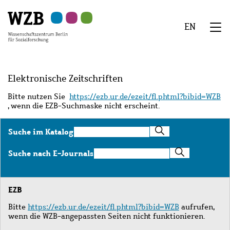
Zu
Zu
Zu
Zur
Zur
Hauptinhalt
Navigation
Suche
Sekundärnavigation
Fußzeile
EN
springen
springen
springen
springen
springen
We
Menü
Elektronische Zeitschriften
Bitte nutzen Sie
https://ezb.ur.de/ezeit/fl.phtml?bibid=WZB
, wenn die EZB-Suchmaske nicht erscheint.
Suche
Suche im Katalog
im
Katalog
Suche
Suche nach E-Journals
nach
E-
Journals
EZB
Bitte
https://ezb.ur.de/ezeit/fl.phtml?bibid=WZB
aufrufen,
wenn die WZB-angepassten Seiten nicht funktionieren.