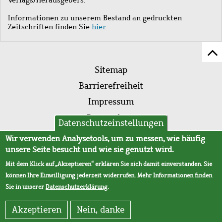
Informationen zu unserem Bestand an gedruckten
Zeitschriften finden Sie
hier
.
Z
Fußleistenmenü
Se
Sitemap
sc
Barrierefreiheit
Impressum
Datenschutz
Datenschutzeinstellungen
AVB
Wir verwenden Analysetools, um zu messen, wie häufig
unsere Seite besucht und wie sie genutzt wird.
Mit dem Klick auf „Akzeptieren“ erklären Sie sich damit einverstanden. Sie
können Ihre Einwilligung jederzeit widerrufen. Mehr Informationen finden
Sie in unserer
Datenschutzerklärung
.
Akzeptieren
Nein, danke