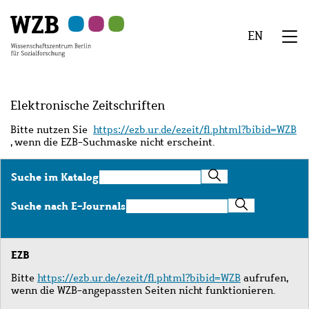
Zu
Zu
Zu
Zur
Zur
Hauptinhalt
Navigation
Suche
Sekundärnavigation
Fußzeile
EN
springen
springen
springen
springen
springen
We
Menü
Elektronische Zeitschriften
Bitte nutzen Sie
https://ezb.ur.de/ezeit/fl.phtml?bibid=WZB
, wenn die EZB-Suchmaske nicht erscheint.
Suche
Suche im Katalog
im
Katalog
Suche
Suche nach E-Journals
nach
E-
Journals
EZB
Bitte
https://ezb.ur.de/ezeit/fl.phtml?bibid=WZB
aufrufen,
wenn die WZB-angepassten Seiten nicht funktionieren.