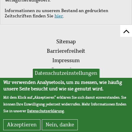
Informationen zu unserem Bestand an gedruckten
Zeitschriften finden Sie
hier
.
Z
Fußleistenmenü
Se
Sitemap
sc
Barrierefreiheit
Impressum
Datenschutz
Datenschutzeinstellungen
AVB
Wir verwenden Analysetools, um zu messen, wie häufig
unsere Seite besucht und wie sie genutzt wird.
Mit dem Klick auf „Akzeptieren“ erklären Sie sich damit einverstanden. Sie
können Ihre Einwilligung jederzeit widerrufen. Mehr Informationen finden
Sie in unserer
Datenschutzerklärung
.
Akzeptieren
Nein, danke